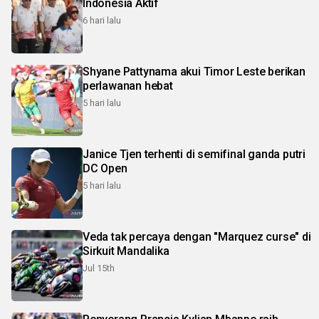
Indonesia Aktif
6 hari lalu
Shyane Pattynama akui Timor Leste berikan
perlawanan hebat
5 hari lalu
Janice Tjen terhenti di semifinal ganda putri
DC Open
5 hari lalu
Veda tak percaya dengan "Marquez curse" di
Sirkuit Mandalika
Jul 15th