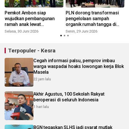
Pemkot Ambon siap
PLN dorong transformasi
wujudkan pembangunan
pengelolaan sampah
ramah anak lewat
organik rumah tangga di
musrenbang anak 2026
Hative Besar melalui
Selasa, 30 Juni 2026
Senin, 29 Juni 2026
pelatihan Eco Enzyme
Terpopuler - Kesra
Cegah informasi palsu, pemprov imbau
warga waspadai hoaks lowongan kerja Blok
Masela
22 jam lalu
Akhir Agustus, 100 Sekolah Rakyat
beroperasi di seluruh Indonesia
1 hari lalu
BGN tegaskan SLHS jadi syarat mutlak