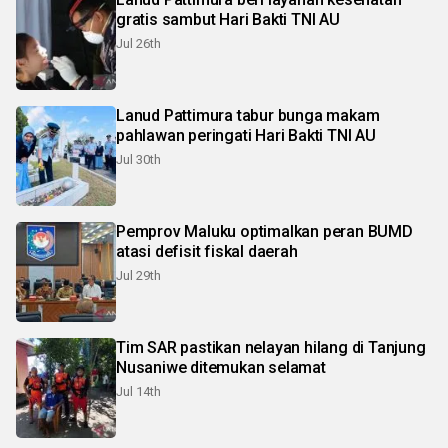
gratis sambut Hari Bakti TNI AU
Jul 26th
Lanud Pattimura tabur bunga makam
pahlawan peringati Hari Bakti TNI AU
Jul 30th
Pemprov Maluku optimalkan peran BUMD
atasi defisit fiskal daerah
Jul 29th
Tim SAR pastikan nelayan hilang di Tanjung
Nusaniwe ditemukan selamat
Jul 14th