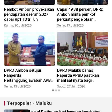
Pemkot Ambon proyeksikan
Capai 49,38 persen, DPRD
pendapatan daerah 2027
Ambon minta pemkot
capai Rp1,13 triliun
perkuat pengelolaan
pendapatan daerah
Kamis, 30 Juli 2026
Senin, 13 Juli 2026
S
DPRD Ambon setujui
DPRD Maluku bahas
Ranperda
Raperda APBD pastikan
Pertanggungjawaban APBD
manfaat nyata bagi
2025 disahkan sebagai
masyarakat
Senin, 13 Juli 2026
Sabtu, 27 Juni 2026
S
Perda
Terpopuler - Maluku
Lanud Pattimura beri layanan kesehatan