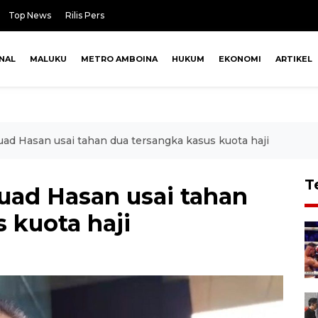
Top News
Rilis Pers
NAL
MALUKU
METRO AMBOINA
HUKUM
EKONOMI
ARTIKEL
ad Hasan usai tahan dua tersangka kasus kuota haji
T
uad Hasan usai tahan
 kuota haji