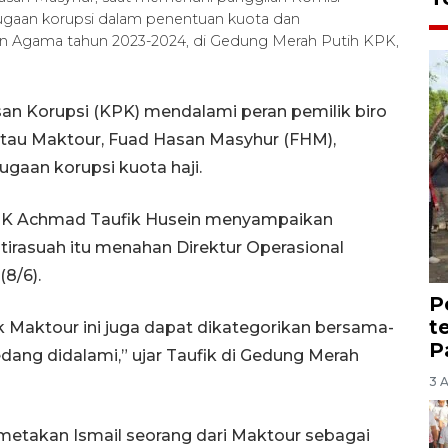
ugaan korupsi dalam penentuan kuota dan
an Agama tahun 2023-2024, di Gedung Merah Putih KPK,
an Korupsi (KPK) mendalami peran pemilik biro
atau Maktour, Fuad Hasan Masyhur (FHM),
gaan korupsi kuota haji.
KPK Achmad Taufik Husein menyampaikan
tirasuah itu menahan Direktur Operasional
8/6).
P
t
k Maktour ini juga dapat dikategorikan bersama-
P
dang didalami,” ujar Taufik di Gedung Merah
3 
emetakan Ismail seorang dari Maktour sebagai