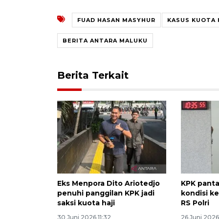
FUAD HASAN MASYHUR
KASUS KUOTA 
BERITA ANTARA MALUKU
Berita Terkait
Eks Menpora Dito Ariotedjo
KPK pant
penuhi panggilan KPK jadi
kondisi k
saksi kuota haji
RS Polri
30 Juni 2026 11:32
26 Juni 2026 