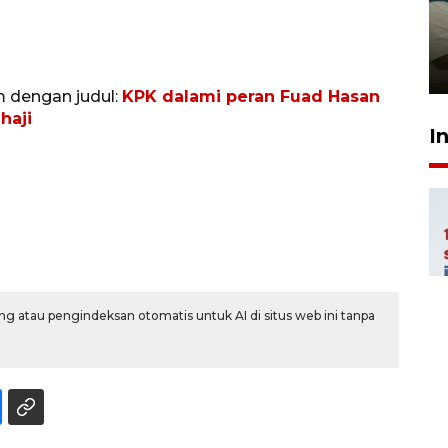
ruang pada anak di lembaga
pembinaan
23 Juli 2026 14:28
m dengan judul:
KPK dalami peran Fuad Hasan
haji
I
g atau pengindeksan otomatis untuk AI di situs web ini tanpa