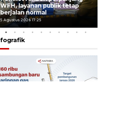
WFH, layanan publik tetap
Pemkot 
berjalan normal
registrasi
5 Agustus 2026 17:25
4 Agustus 2026
nfografik