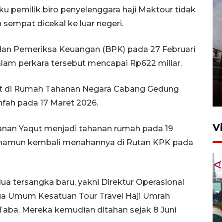
u pemilik biro penyelenggara haji Maktour tidak
sempat dicekal ke luar negeri.
dan Pemeriksa Keuangan (BPK) pada 27 Februari
lam perkara tersebut mencapai Rp622 miliar.
Unjuk rasa protes penataan
Pasar Higienis
ut di Rumah Tahanan Negara Cabang Gedung
5 Mei 2026 05:32
fah pada 17 Maret 2026.
V
nan Yaqut menjadi tahanan rumah pada 19
 namun kembali menahannya di Rutan KPK pada
 tersangka baru, yakni Direktur Operasional
a Umum Kesatuan Tour Travel Haji Umrah
z Taba. Mereka kemudian ditahan sejak 8 Juni
Ambon ajak semua pihak buka