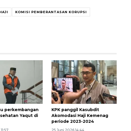
HAJI
KOMISI PEMBERANTASAN KORUPSI
Ekonomi triwulan II-2026
tumbuh 5,29 persen
2026-08-06 18:45:00
au perkembangan
KPK panggil Kasubdit
esehatan Yaqut di
Akomodasi Haji Kemenag
periode 2023-2024
11:57
25 Juni 2026 14:44