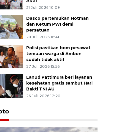
Aktif
31 Juli 2026 10:09
Dasco pertemukan Hotman
dan Ketum PWI demi
persatuan
28 Juli 2026 16:41
Polisi pastikan bom pesawat
temuan warga di Ambon
sudah tidak aktif
27 Juli 2026 15:56
Lanud Pattimura beri layanan
kesehatan gratis sambut Hari
Bakti TNI AU
26 Juli 2026 12:20
Euforia s
oto
Ternate
4 Juli 2026 11:1