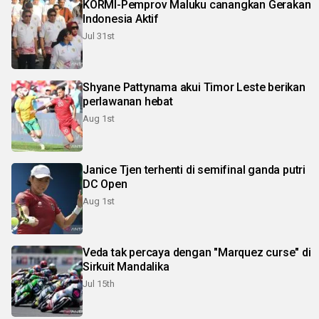
KORMI-Pemprov Maluku canangkan Gerakan
Indonesia Aktif
Jul 31st
Shyane Pattynama akui Timor Leste berikan
perlawanan hebat
Aug 1st
Janice Tjen terhenti di semifinal ganda putri
DC Open
Aug 1st
Veda tak percaya dengan "Marquez curse" di
Sirkuit Mandalika
Jul 15th