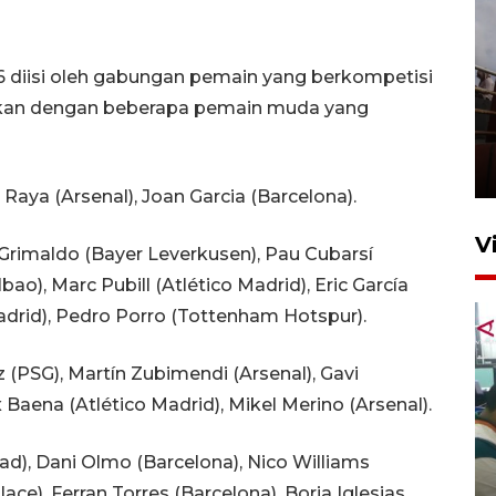
 diisi oleh gabungan pemain yang berkompetisi
sikan dengan beberapa pemain muda yang
Unjuk rasa protes penataan
Pasar Higienis
5 Mei 2026 05:32
 Raya (Arsenal), Joan Garcia (Barcelona).
V
 Grimaldo (Bayer Leverkusen), Pau Cubarsí
bao), Marc Pubill (Atlético Madrid), Eric García
adrid), Pedro Porro (Tottenham Hotspur).
z (PSG), Martín Zubimendi (Arsenal), Gavi
x Baena (Atlético Madrid), Mikel Merino (Arsenal).
Ambon ajak semua pihak buka
ad), Dani Olmo (Barcelona), Nico Williams
ruang pada anak di lembaga
lace), Ferran Torres (Barcelona), Borja Iglesias