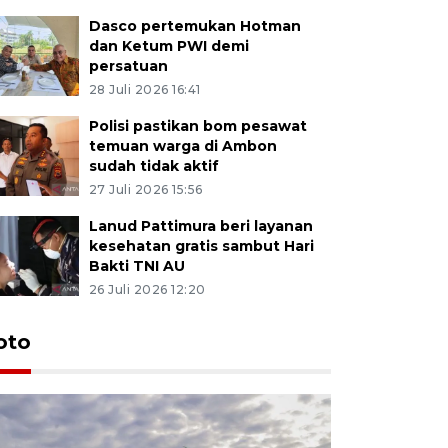
Dasco pertemukan Hotman
dan Ketum PWI demi
persatuan
28 Juli 2026 16:41
Polisi pastikan bom pesawat
temuan warga di Ambon
sudah tidak aktif
27 Juli 2026 15:56
Lanud Pattimura beri layanan
kesehatan gratis sambut Hari
Bakti TNI AU
26 Juli 2026 12:20
Euforia s
oto
Ternate
4 Juli 2026 11:1