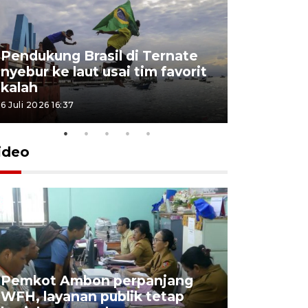
Pendukung Brasil di Ternate
nyebur ke laut usai tim favorit
kalah
6 Juli 2026 16:37
ideo
Pemkot Ambon perpanjang
WFH, layanan publik tetap
Pemkot 