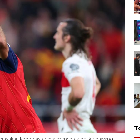
T
erayakan keberhasilannya mencetak gol ke gawang