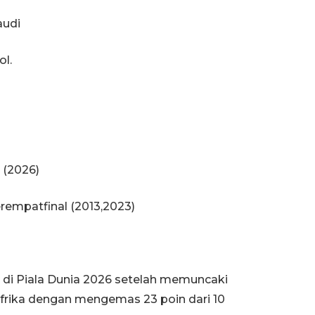
audi
ol.
 (2026)
Memberantas kejahatan
jalanan Jakarta
rempatfinal (2013,2023)
2026-08-05 18:00:00
di Piala Dunia 2026 setelah memuncaki
Afrika dengan mengemas 23 poin dari 10