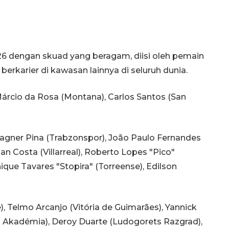
26 dengan skuad yang beragam, diisi oleh pemain
erkarier di kawasan lainnya di seluruh dunia.
Márcio da Rosa (Montana), Carlos Santos (San
agner Pina (Trabzonspor), João Paulo Fernandes
an Costa (Villarreal), Roberto Lopes "Pico"
nique Tavares "Stopira" (Torreense), Edilson
, Telmo Arcanjo (Vitória de Guimarães), Yannick
 Akadémia), Deroy Duarte (Ludogorets Razgrad),