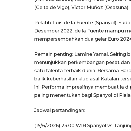
(Celta de Vigo), Víctor Muñoz (Osasuna),
Pelatih: Luis de la Fuente (Spanyol). Su
Desember 2022, de la Fuente mampu me
mempersembahkan dua gelar Euro 2024
Pemain penting: Lamine Yamal. Seiring 
menunjukkan perkembangan pesat dan s
satu talenta terbaik dunia. Bersama Barc
balik keberhasilan klub asal Katalan t
ini. Performa impresifnya membuat ia di
paling menentukan bagi Spanyol di Piala
Jadwal pertandingan:
(15/6/2026) 23.00 WIB Spanyol vs Tanjun