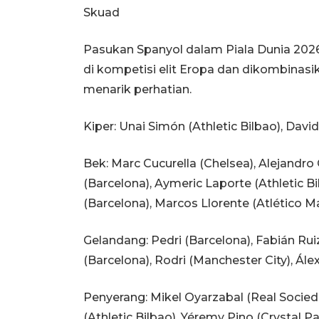
Skuad
Pasukan Spanyol dalam Piala Dunia 2026
di kompetisi elit Eropa dan dikombina
menarik perhatian.
Kiper: Unai Simón (Athletic Bilbao), David
Bek: Marc Cucurella (Chelsea), Alejandro
(Barcelona), Aymeric Laporte (Athletic Bil
(Barcelona), Marcos Llorente (Atlético M
Gelandang: Pedri (Barcelona), Fabián Rui
(Barcelona), Rodri (Manchester City), Ále
Penyerang: Mikel Oyarzabal (Real Socied
(Athletic Bilbao), Yéremy Pino (Crystal Pa