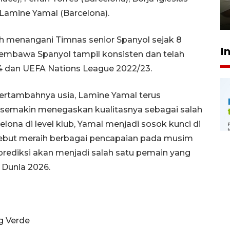
pembinaan
 Lamine Yamal (Barcelona).
23 Juli 2026 14:28
dah menangani Timnas senior Spanyol sejak 8
I
mbawa Spanyol tampil konsisten dan telah
 dan UEFA Nations League 2022/23.
bertambahnya usia, Lamine Yamal terus
emakin menegaskan kualitasnya sebagai salah
elona di level klub, Yamal menjadi sosok kunci di
ersebut meraih berbagai pencapaian pada musim
prediksi akan menjadi salah satu pemain yang
 Dunia 2026.
g Verde