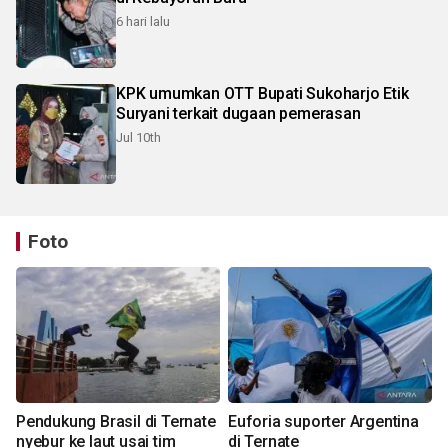
6 hari lalu
KPK umumkan OTT Bupati Sukoharjo Etik
Suryani terkait dugaan pemerasan
Jul 10th
Foto
Pendukung Brasil di Ternate
Euforia suporter Argentina
nyebur ke laut usai tim
di Ternate