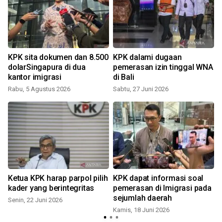
KPK sita dokumen dan 8.500
KPK dalami dugaan
dolarSingapura di dua
pemerasan izin tinggal WNA
kantor imigrasi
di Bali
Rabu, 5 Agustus 2026
Sabtu, 27 Juni 2026
K
Ketua KPK harap parpol pilih
KPK dapat informasi soal
kader yang berintegritas
pemerasan di Imigrasi pada
sejumlah daerah
Senin, 22 Juni 2026
Kamis, 18 Juni 2026
K