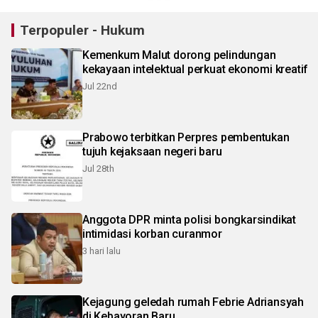
Terpopuler - Hukum
Kemenkum Malut dorong pelindungan
kekayaan intelektual perkuat ekonomi kreatif
Jul 22nd
Prabowo terbitkan Perpres pembentukan
tujuh kejaksaan negeri baru
Jul 28th
Anggota DPR minta polisi bongkarsindikat
intimidasi korban curanmor
3 hari lalu
Kejagung geledah rumah Febrie Adriansyah
di Kebayoran Baru