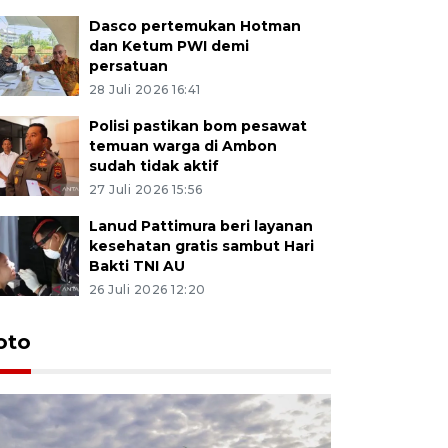
Dasco pertemukan Hotman
dan Ketum PWI demi
persatuan
28 Juli 2026 16:41
Polisi pastikan bom pesawat
temuan warga di Ambon
sudah tidak aktif
27 Juli 2026 15:56
Lanud Pattimura beri layanan
kesehatan gratis sambut Hari
Bakti TNI AU
26 Juli 2026 12:20
Euforia s
oto
Ternate
4 Juli 2026 11:1