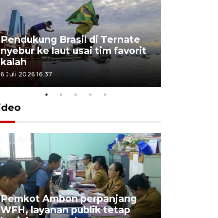
Pendukung Brasil di Ternate
nyebur ke laut usai tim favorit
kalah
6 Juli 2026 16:37
ideo
Pemkot Ambon perpanjang
WFH, layanan publik tetap
Pemkot 