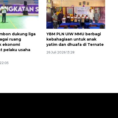
mbon dukung liga
YBM PLN UIW MMU berbagi
bagai ruang
kebahagiaan untuk anak
k ekonomi
yatim dan dhuafa di Ternate
t pelaku usaha
26 Juli 2026 13:28
 22:05