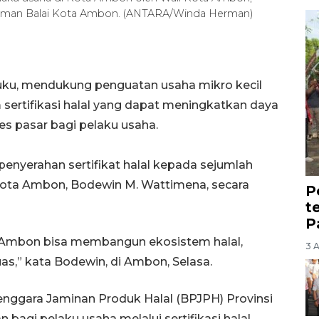
alaman Balai Kota Ambon. (ANTARA/Winda Herman)
ku, mendukung penguatan usaha mikro kecil
ertifikasi halal yang dapat meningkatkan daya
s pasar bagi pelaku usaha.
enyerahan sertifikat halal kepada sejumlah
Kota Ambon, Bodewin M. Wattimena, secara
P
t
P
i Ambon bisa membangun ekosistem halal,
3 
as,” kata Bodewin, di Ambon, Selasa.
nggara Jaminan Produk Halal (BPJPH) Provinsi
agi pelaku usaha melalui sertifikasi halal.