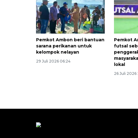
Pemkot Ambon beri bantuan
Pemkot A
sarana perikanan untuk
futsal se
kelompok nelayan
penggera
masyaraka
29 Juli 2026 06:24
lokal
26 Juli 2026