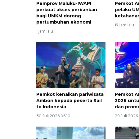
Pemprov Maluku-IWAPI
Pemkot A
perkuat akses perbankan
pelaku U
bagi UMKM dorong
ketahanan
pertumbuhan ekonomi
17 jam lalu
1 jam lalu
Pemkot kenalkan pariwisata
Pemkot A
Ambon kepada peserta Sail
2026 unt
to Indonesia
dan promo
30 Juli 2026 06:10
29 Juli 2026 