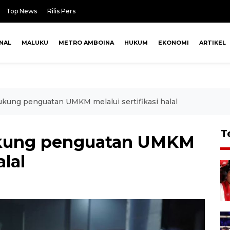
Top News
Rilis Pers
NAL
MALUKU
METRO AMBOINA
HUKUM
EKONOMI
ARTIKEL
ung penguatan UMKM melalui sertifikasi halal
T
kung penguatan UMKM
alal