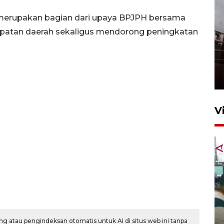
merupakan bagian dari upaya BPJPH bersama
patan daerah sekaligus mendorong peningkatan
Unjuk rasa protes penataan
Pasar Higienis
5 Mei 2026 05:32
V
Ambon ajak semua pihak buka
ruang pada anak di lembaga
g atau pengindeksan otomatis untuk AI di situs web ini tanpa