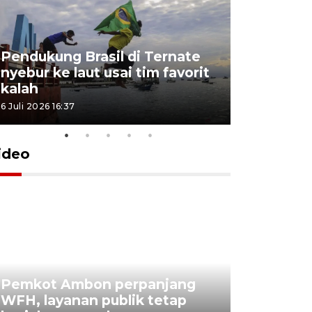
Pendukung Brasil di Ternate
nyebur ke laut usai tim favorit
kalah
6 Juli 2026 16:37
ideo
Pemkot Ambon perpanjang
WFH, layanan publik tetap
Pemkot 