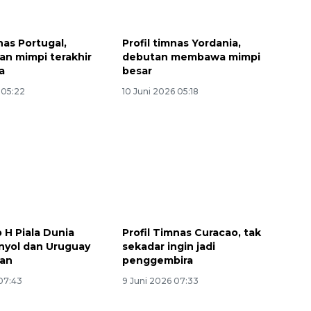
nas Portugal,
Profil timnas Yordania,
an mimpi terakhir
debutan membawa mimpi
a
besar
 05:22
10 Juni 2026 05:18
160 ribu sambungan baru
jaringan gas 2026
2026-08-07 18:00:00
p H Piala Dunia
Profil Timnas Curacao, tak
nyol dan Uruguay
sekadar ingin jadi
kan
penggembira
07:43
9 Juni 2026 07:33