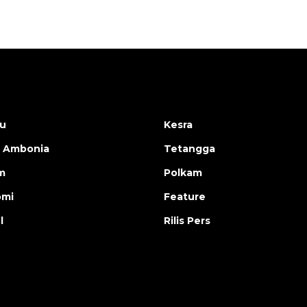
u
Kesra
 Ambonia
Tetangga
m
Polkam
omi
Feature
l
Rilis Pers