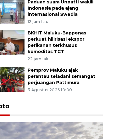
Paduan suara Unpatti wakili
Indonesia pada ajang
internasional Swedia
12 jam lalu
BKHIT Maluku-Bappenas
perkuat hilirisasi ekspor
perikanan terkhusus
komoditas TCT
22 jam lalu
Pemprov Maluku ajak
perantau teladani semangat
perjuangan Pattimura
3 Agustus 2026 10:00
Euforia s
oto
Ternate
4 Juli 2026 11:1