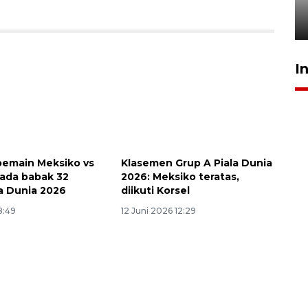
pembinaan
23 Juli 2026 14:28
I
emain Meksiko vs
Klasemen Grup A Piala Dunia
ada babak 32
2026: Meksiko teratas,
la Dunia 2026
diikuti Korsel
8:49
12 Juni 2026 12:29