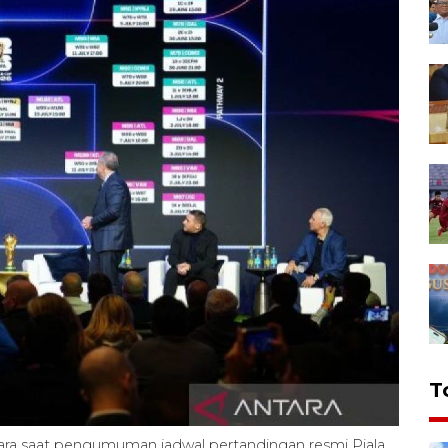
T
icara saat pengumuman jadwal pertandingan resmi Piala