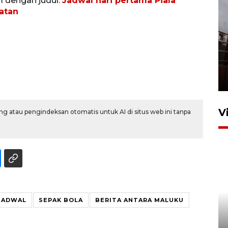
m dengan judul:
Jadwal hari pertama Piala
latan
Unjuk rasa protes penataan
Pasar Higienis
5 Mei 2026 05:32
V
g atau pengindeksan otomatis untuk AI di situs web ini tanpa
JADWAL
SEPAK BOLA
BERITA ANTARA MALUKU
Ambon ajak semua pihak buka
ruang pada anak di lembaga