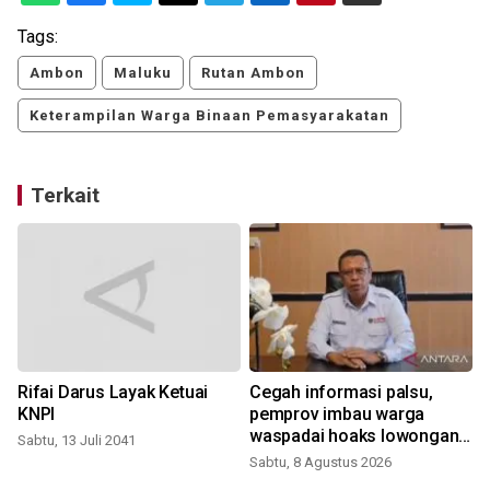
Tags:
Ambon
Maluku
Rutan Ambon
Keterampilan Warga Binaan Pemasyarakatan
Terkait
Rifai Darus Layak Ketuai
Cegah informasi palsu,
KNPI
pemprov imbau warga
waspadai hoaks lowongan
Sabtu, 13 Juli 2041
kerja Blok Masela
Sabtu, 8 Agustus 2026