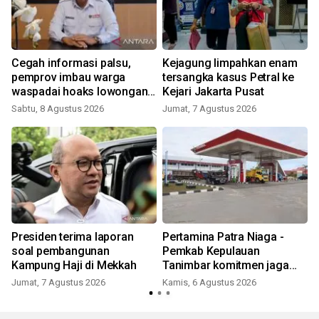
Cegah informasi palsu,
Kejagung limpahkan enam
pemprov imbau warga
tersangka kasus Petral ke
waspadai hoaks lowongan
Kejari Jakarta Pusat
kerja Blok Masela
Sabtu, 8 Agustus 2026
Jumat, 7 Agustus 2026
Presiden terima laporan
Pertamina Patra Niaga -
soal pembangunan
Pemkab Kepulauan
Kampung Haji di Mekkah
Tanimbar komitmen jaga
keandalan suplai BBM di
Jumat, 7 Agustus 2026
Kamis, 6 Agustus 2026
Saumlaki