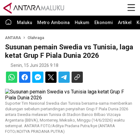
Maluku
Metro Amboina
Hukum
Ekonomi
Artikel
K
ANTARA
Olahraga
Susunan pemain Swedia vs Tunisia, laga
ketat Grup F Piala Dunia 2026
Senin, 15 Juni 2026 9:18
Suporter Tim Nasional Swedia dan Tunisia bersama-sama memberikan
dukungan sebelum pertandingan penyisihan Grup F Piala Dunia 2026
antara Swedia melawan Tunisia di Stadion Banco Bilbao Vizcaya
Argentaria (BBVA), Monterrey, Meksiko, Minggu (14/6/2026) waktu
setempat. ANTARA FOTO/Aditya Pradana Putra/kye (ANTARA
FOTO/ADITYA PRADANA PUTRA)