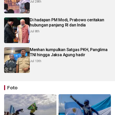
Jul 28th
Di hadapan PM Modi, Prabowo ceritakan
hubungan panjang RI dan India
Jul 8th
Menhan kumpulkan Satgas PKH, Panglima
TNI hingga Jaksa Agung hadir
Jul 13th
Foto