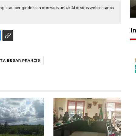
pembinaan
g atau pengindeksan otomatis untuk AI di situs web ini tanpa
23 Juli 2026 14:28
I
TA BESAR PRANCIS