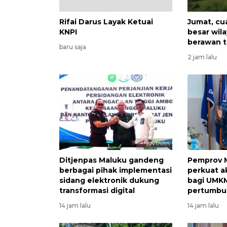
Rifai Darus Layak Ketuai
Jumat, cu
KNPI
besar wil
berawan t
baru saja
2 jam lalu
Ditjenpas Maluku gandeng
Pemprov 
berbagai pihak implementasi
perkuat a
sidang elektronik dukung
bagi UMK
transformasi digital
pertumbu
14 jam lalu
14 jam lalu