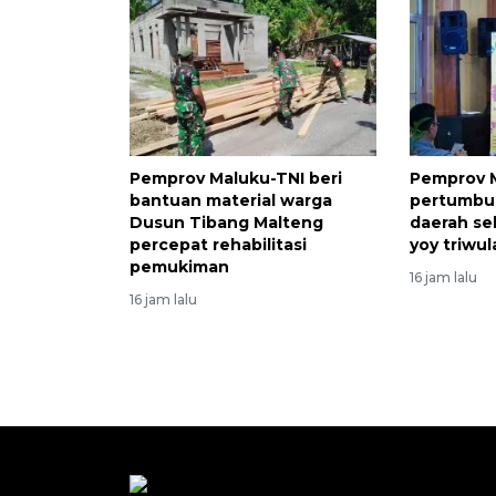
Pemprov Maluku-TNI beri
Pemprov M
bantuan material warga
pertumbu
Dusun Tibang Malteng
daerah se
percepat rehabilitasi
yoy triwul
pemukiman
16 jam lalu
16 jam lalu