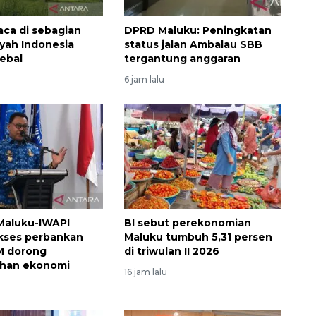
aca di sebagian
DPRD Maluku: Peningkatan
ayah Indonesia
status jalan Ambalau SBB
ebal
tergantung anggaran
6 jam lalu
Vaksin HPV untuk siswa laki-
laki
Maluku-IWAPI
BI sebut perekonomian
2026-08-06 06:30:00
kses perbankan
Maluku tumbuh 5,31 persen
M dorong
di triwulan II 2026
han ekonomi
16 jam lalu