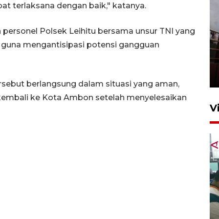
t terlaksana dengan baik," katanya.
personel Polsek Leihitu bersama unsur TNI yang
n guna mengantisipasi potensi gangguan
Unjuk rasa protes penataan
Pasar Higienis
5 Mei 2026 05:32
rsebut berlangsung dalam situasi yang aman,
 kembali ke Kota Ambon setelah menyelesaikan
V
Ambon ajak semua pihak buka
ruang pada anak di lembaga