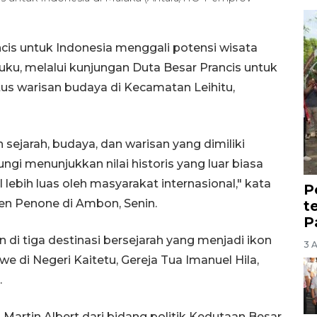
is untuk Indonesia menggali potensi wisata
uku, melalui kunjungan Duta Besar Prancis untuk
tus warisan budaya di Kecamatan Leihitu,
ejarah, budaya, dan warisan yang dimiliki
i menunjukkan nilai historis yang luar biasa
 lebih luas oleh masyarakat internasional," kata
P
ien Penone di Ambon, Senin.
t
P
 di tiga destinasi bersejarah yang menjadi ikon
3 
 di Negeri Kaitetu, Gereja Tua Imanuel Hila,
.
Martin Albert dari bidang politik Kedutaan Besar