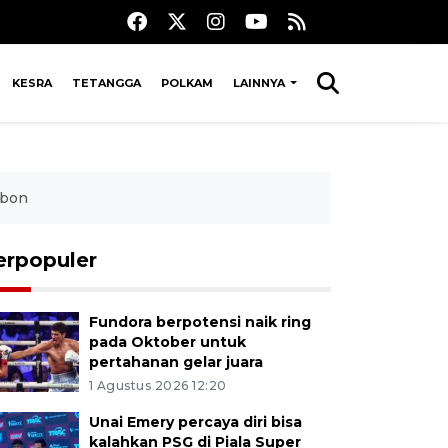
KESRA
TETANGGA
POLKAM
LAINNYA
mbon
erpopuler
Fundora berpotensi naik ring
pada Oktober untuk
pertahanan gelar juara
1 Agustus 2026 12:20
Unai Emery percaya diri bisa
kalahkan PSG di Piala Super