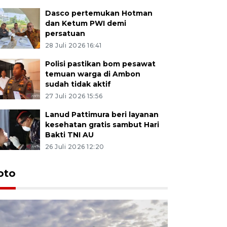
Dasco pertemukan Hotman
dan Ketum PWI demi
persatuan
28 Juli 2026 16:41
Polisi pastikan bom pesawat
temuan warga di Ambon
sudah tidak aktif
27 Juli 2026 15:56
Lanud Pattimura beri layanan
kesehatan gratis sambut Hari
Bakti TNI AU
26 Juli 2026 12:20
Euforia s
oto
Ternate
4 Juli 2026 11:1