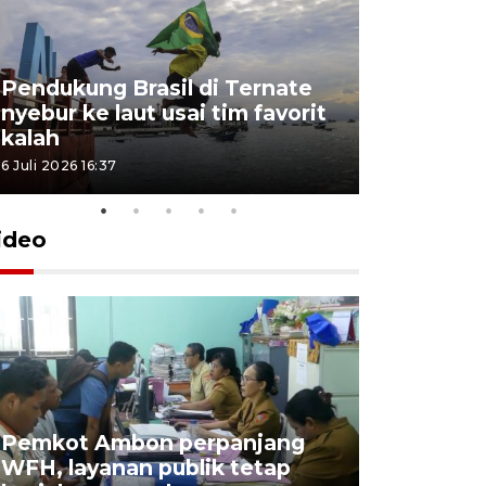
Pendukung Brasil di Ternate
nyebur ke laut usai tim favorit
kalah
6 Juli 2026 16:37
ideo
Pemkot Ambon perpanjang
WFH, layanan publik tetap
Pemkot 