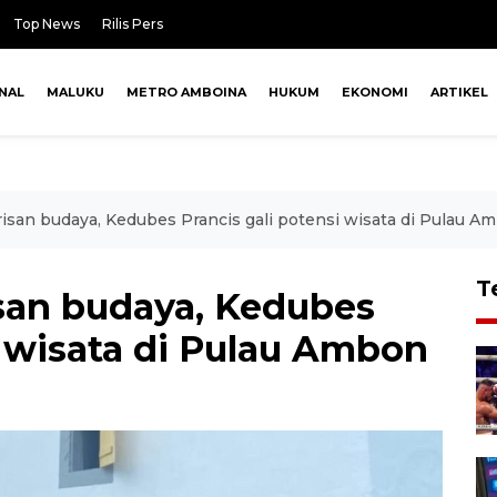
Top News
Rilis Pers
NAL
MALUKU
METRO AMBOINA
HUKUM
EKONOMI
ARTIKEL
risan budaya, Kedubes Prancis gali potensi wisata di Pulau A
T
isan budaya, Kedubes
i wisata di Pulau Ambon