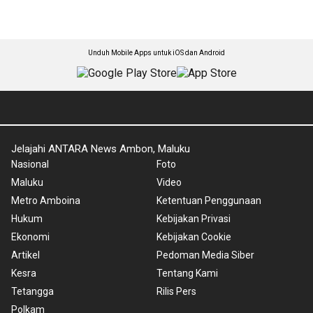
Unduh Mobile Apps untuk iOS dan Android
Jelajahi ANTARA News Ambon, Maluku
Nasional
Foto
Maluku
Video
Metro Amboina
Ketentuan Penggunaan
Hukum
Kebijakan Privasi
Ekonomi
Kebijakan Cookie
Artikel
Pedoman Media Siber
Kesra
Tentang Kami
Tetangga
Rilis Pers
Polkam