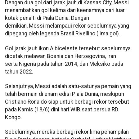
Dengan dua gol dari jarak jauh di Kansas City, Messi
menambahkan gol kelima dan keenamnya dari luar
kotak penalti di Piala Dunia. Dengan
demikian, Messi melampaui rekor sebelumnya yang
dipegang oleh legenda Brasil Rivellino (lima gol).
Gol jarak jauh ikon Albiceleste tersebut sebelumnya
dicetak melawan Bosnia dan Herzegovina, Iran
serta Nigeria pada tahun 2014, dan Meksiko pada
tahun 2022.
Selanjutnya, Messi adalah satu-satunya pemain yang
telah bermain di enam edisi Piala Dunia, meskipun
Cristiano Ronaldo siap untuk berbagi rekor tersebut
pada Kamis (18/6) dini hari WIB saat bersua RD
Kongo.
Sebelumnya, mereka berbagi rekor lima penampilan