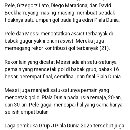
Pele, Grzegorz Lato, Diego Maradona, dan David
Beckham, yang masing-masing membuat setidak-
tidaknya satu umpan gol pada tiga edisi Piala Dunia.
Pele dan Messi mencatatkan
assist
terbanyak di
babak gugur yakni enam
assist
. Mereka juga
memegang rekor kontribusi gol terbanyak (21).
Rekor lain yang dicatat Messi adalah satu-satunya
pemain yang mencetak gol di babak grup, babak 16
besar, perempat final, semifinal, dan final Piala Dunia.
Messi juga menjadi satu-satunya pemain yang
mencetak gol di Piala Dunia pada usia remaja, 20-an,
dan 30-an. Pele gagal mencapai hal yang sama hanya
selisih empat bulan.
Laga pembuka Grup J Piala Dunia 2026 tersebut juga