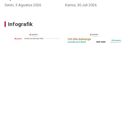
Senin, 3 Agustus 2026
Kamis, 30 Juli 2026
Infografik