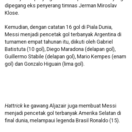
dipegang eks penyerang timnas Jerman Miroslav
Klose.
Kemudian, dengan catatan 16 gol di Piala Dunia,
Messi menjadi pencetak gol terbanyak Argentina di
turnamen empat tahunan itu, diikuti oleh Gabriel
Batistuta (10 gol), Diego Maradona (delapan gol),
Guillermo Stabile (delapan gol), Mario Kempes (enam
gol) dan Gonzalo Higuain (lima gol).
Hattrick
ke gawang Aljazair juga membuat Messi
menjadi pencetak gol terbanyak Amerika Selatan di
final dunia, melampaui legenda Brasil Ronaldo (15).