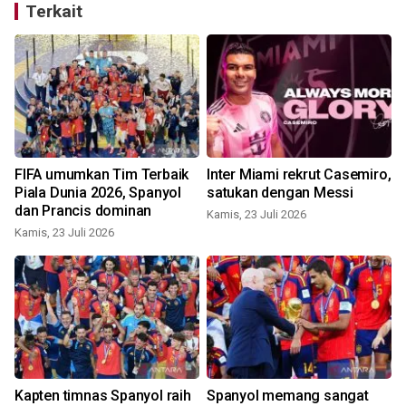
Terkait
FIFA umumkan Tim Terbaik
Inter Miami rekrut Casemiro,
Piala Dunia 2026, Spanyol
satukan dengan Messi
dan Prancis dominan
Kamis, 23 Juli 2026
Kamis, 23 Juli 2026
S
Kapten timnas Spanyol raih
Spanyol memang sangat