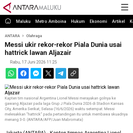
Maluku
Metro Amboina
Hukum
Ekonomi
Artikel
K
ANTARA
Olahraga
Messi ukir rekor-rekor Piala Dunia usai
hattrick lawan Aljazair
Rabu, 17 Juni 2026 11:25
Kapten tim nasional Argentina Lionel Messi merayakan golnya ke
gawang Aljazair pada laga Grup J Piala Dunia 2026 di Stadion Kansas
City, Amerika Serikat, Selasa (16/6/2026) waktu setempat. Messi
melesakkan "hattrick" pada pertandingan itu untuk membawa skuadnya
menang 3-0. (ANTARA/AFP/Juan Mabromata)