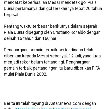
mencatat keberhasilan Messi mencetak gol Piala
Dunia pertamanya dan gol terakhirnya tepat 20 tahun
terpisah.
Rentang waktu terbesar berikutnya dalam sejarah
Piala Dunia dipegang oleh Cristiano Ronaldo dengan
selisih 16 tahun dan 160 hari.
Penghargaan pemain terbaik pertandingan telah
diberikan kepada Messi sebanyak 12 kali, yang juga
menjadi rekor belum tertandingi. Penghargaan
pemain terbaik pertandingan itu baru diberikan FIFA
mulai Piala Dunia 2002.
Berita ini telah tayang di Antaranews.com dengan