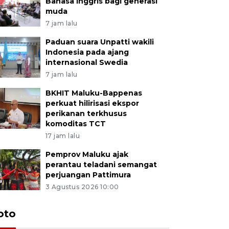
Bahasa Inggris bagi generasi
muda
7 jam lalu
Paduan suara Unpatti wakili
Indonesia pada ajang
internasional Swedia
7 jam lalu
BKHIT Maluku-Bappenas
perkuat hilirisasi ekspor
perikanan terkhusus
komoditas TCT
17 jam lalu
Pemprov Maluku ajak
perantau teladani semangat
perjuangan Pattimura
3 Agustus 2026 10:00
Euforia s
oto
Ternate