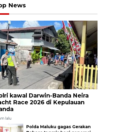
op News
olri kawal Darwin-Banda Neira
acht Race 2026 di Kepulauan
anda
am lalu
Polda Maluku gagas Gerakan