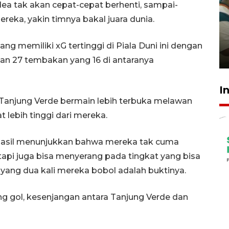
dea tak akan cepat-cepat berhenti, sampai-
Ambon ajak semua pihak buka
reka, yakin timnya bakal juara dunia.
ruang pada anak di lembaga
pembinaan
g memiliki xG tertinggi di Piala Duni ini dengan
23 Juli 2026 14:28
 27 tembakan yang 16 di antaranya
I
 Tanjung Verde bermain lebih terbuka melawan
 lebih tinggi dari mereka.
berhasil menunjukkan bahwa mereka tak cuma
api juga bisa menyerang pada tingkat yang bisa
yang dua kali mereka bobol adalah buktinya.
g gol, kesenjangan antara Tanjung Verde dan