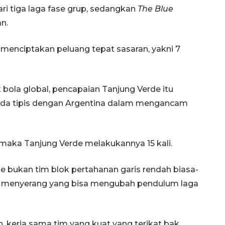
ri tiga laga fase grup, sedangkan
The Blue
n.
menciptakan peluang tepat sasaran, yakni 7
ak bola global, pencapaian Tanjung Verde itu
erbeda tipis dengan Argentina dalam mengancam
, maka Tanjung Verde melakukannya 15 kali.
e bukan tim blok pertahanan garis rendah biasa-
n menyerang yang bisa mengubah pendulum laga
Awas penipuan berbasis AI
2026-08-07 13:45:00
n, kerja sama tim yang kuat yang terikat bak