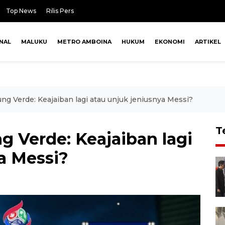
Top News
Rilis Pers
NAL
MALUKU
METRO AMBOINA
HUKUM
EKONOMI
ARTIKEL
ng Verde: Keajaiban lagi atau unjuk jeniusnya Messi?
T
g Verde: Keajaiban lagi
a Messi?