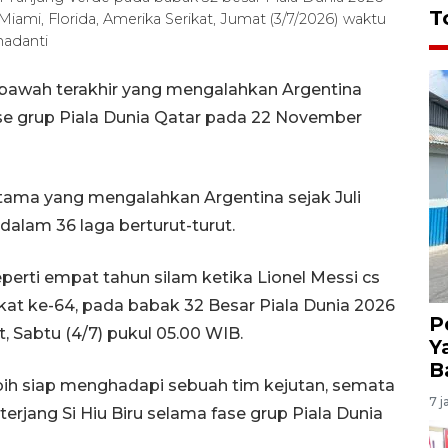
T
iami, Florida, Amerika Serikat, Jumat (3/7/2026) waktu
adanti
 bawah terakhir yang mengalahkan Argentina
ase grup Piala Dunia Qatar pada 22 November
tama yang mengalahkan Argentina sejak Juli
 dalam 36 laga berturut-turut.
rti empat tahun silam ketika Lionel Messi cs
kat ke-64, pada babak 32 Besar Piala Dunia 2026
P
t, Sabtu (4/7) pukul 05.00 WIB.
Y
B
 lebih siap menghadapi sebuah tim kejutan, semata
7 j
rjang Si Hiu Biru selama fase grup Piala Dunia