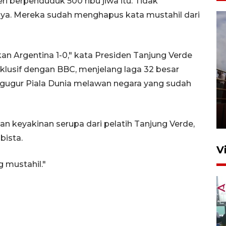
eri berpenduduk 500 ribu jiwa itu. Tidak
nya. Mereka sudah menghapus kata mustahil dari
an Argentina 1-0," kata Presiden Tanjung Verde
lusif dengan BBC, menjelang laga 32 besar
se gugur Piala Dunia melawan negara yang sudah
Unjuk rasa protes penataan
Pasar Higienis
5 Mei 2026 05:32
n keyakinan serupa dari pelatih Tanjung Verde,
bista.
V
g mustahil."