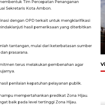
h membentuk Tim Percepatan Penanganan
uai Sekretaris Kota Ambon.
nasi dengan OPD terkait untuk mengklarifikasi
ndaklanjuti hasil pemeriksaan yang diterbitkan
Unjuk rasa protes penataan
Pasar Higienis
lah tantangan, mulai dari keterbatasan sumber
5 Mei 2026 05:32
 dan prasarana.
V
mitmen terus melakukan pembenahan agar
ujarnya.
hasil penilaian kepatuhan pelayanan publik.
 mampu mempertahankan predikat Zona Hijau.
t baik pada level tertinggi Zona Hijau.