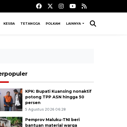
KESRA
TETANGGA
POLKAM
LAINNYA
erpopuler
KPK: Bupati Kuansing nonaktif
potong TPP ASN hingga 50
persen
5 Agustus 2026 06:28
Pemprov Maluku-TNI beri
bantuan material warga