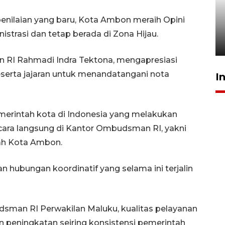
Ambon ajak semua pihak buka
ruang pada anak di lembaga
nilaian yang baru, Kota Ambon meraih Opini
pembinaan
istrasi dan tetap berada di Zona Hijau.
23 Juli 2026 14:28
 RI Rahmadi Indra Tektona, mengapresiasi
serta jajaran untuk menandatangani nota
I
emerintah kota di Indonesia yang melakukan
ara langsung di Kantor Ombudsman RI, yakni
ah Kota Ambon.
an hubungan koordinatif yang selama ini terjalin
sman RI Perwakilan Maluku, kualitas pelayanan
 peningkatan seiring konsistensi pemerintah