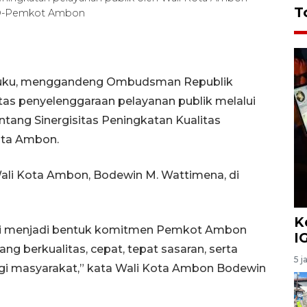
T
O-Pemkot Ambon
luku, menggandeng Ombudsman Republik
tas penyelenggaraan pelayanan publik melalui
ang Sinergisitas Peningkatan Kualitas
ota Ambon.
ali Kota Ambon, Bodewin M. Wattimena, di
K
ni menjadi bentuk komitmen Pemkot Ambon
I
g berkualitas, cepat, tepat sasaran, serta
5 j
gi masyarakat,” kata Wali Kota Ambon Bodewin