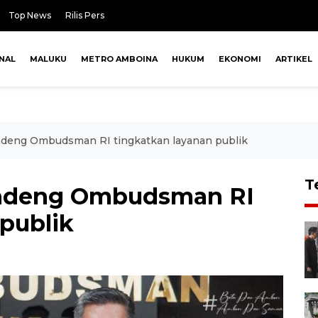
Top News
Rilis Pers
NAL
MALUKU
METRO AMBOINA
HUKUM
EKONOMI
ARTIKEL
eng Ombudsman RI tingkatkan layanan publik
T
ndeng Ombudsman RI
publik