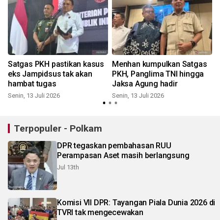
Satgas PKH pastikan kasus
Menhan kumpulkan Satgas
eks Jampidsus tak akan
PKH, Panglima TNI hingga
hambat tugas
Jaksa Agung hadir
Senin, 13 Juli 2026
Senin, 13 Juli 2026
S
Terpopuler - Polkam
DPR tegaskan pembahasan RUU
Perampasan Aset masih berlangsung
Jul 13th
Komisi VII DPR: Tayangan Piala Dunia 2026 di
TVRI tak mengecewakan