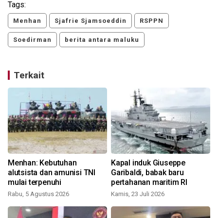
Tags:
Menhan
Sjafrie Sjamsoeddin
RSPPN
Soedirman
berita antara maluku
Terkait
n
Menhan: Kebutuhan
Kapal induk Giuseppe
alutsista dan amunisi TNI
Garibaldi, babak baru
mulai terpenuhi
pertahanan maritim RI
S
Rabu, 5 Agustus 2026
Kamis, 23 Juli 2026