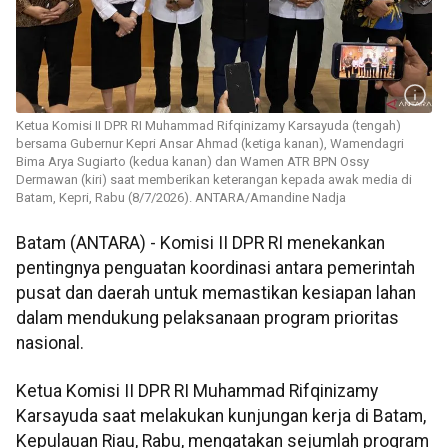
Ketua Komisi II DPR RI Muhammad Rifqinizamy Karsayuda (tengah)
bersama Gubernur Kepri Ansar Ahmad (ketiga kanan), Wamendagri
Bima Arya Sugiarto (kedua kanan) dan Wamen ATR BPN Ossy
Dermawan (kiri) saat memberikan keterangan kepada awak media di
Batam, Kepri, Rabu (8/7/2026). ANTARA/Amandine Nadja
Batam (ANTARA) - Komisi II DPR RI menekankan
pentingnya penguatan koordinasi antara pemerintah
pusat dan daerah untuk memastikan kesiapan lahan
dalam mendukung pelaksanaan program prioritas
nasional.
Ketua Komisi II DPR RI Muhammad Rifqinizamy
Karsayuda saat melakukan kunjungan kerja di Batam,
Kepulauan Riau, Rabu, mengatakan sejumlah program