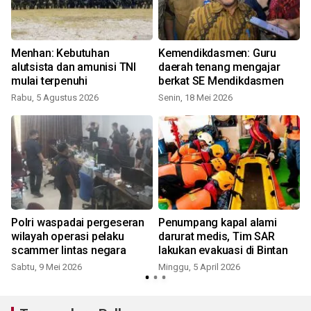
Menhan: Kebutuhan
Kemendikdasmen: Guru
k
alutsista dan amunisi TNI
daerah tenang mengajar
mulai terpenuhi
berkat SE Mendikdasmen
Rabu, 5 Agustus 2026
Senin, 18 Mei 2026
J
Polri waspadai pergeseran
Penumpang kapal alami
g
wilayah operasi pelaku
darurat medis, Tim SAR
scammer lintas negara
lakukan evakuasi di Bintan
Sabtu, 9 Mei 2026
Minggu, 5 April 2026