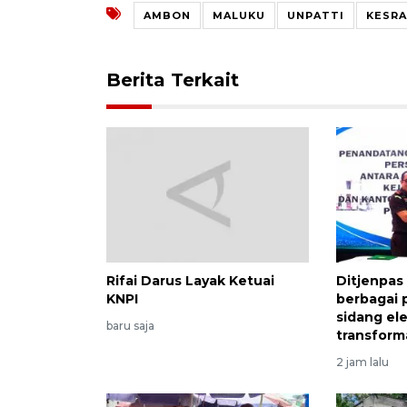
AMBON
MALUKU
UNPATTI
KESRA
Berita Terkait
Rifai Darus Layak Ketuai
Ditjenpas
KNPI
berbagai 
sidang el
baru saja
transforma
2 jam lalu