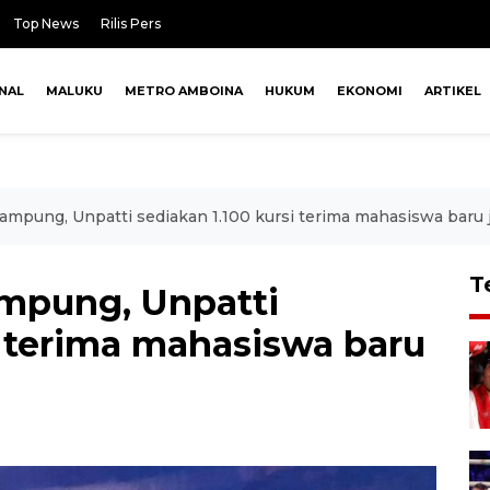
Top News
Rilis Pers
NAL
MALUKU
METRO AMBOINA
HUKUM
EKONOMI
ARTIKEL
ampung, Unpatti sediakan 1.100 kursi terima mahasiswa baru ja
T
mpung, Unpatti
i terima mahasiswa baru