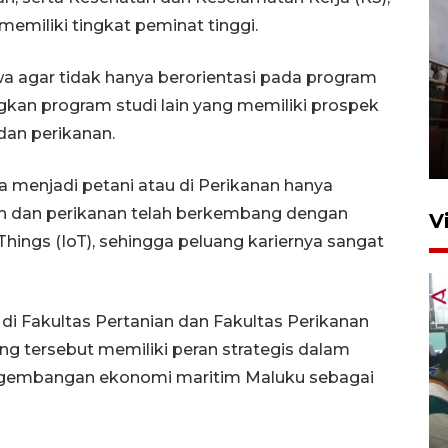
memiliki tingkat peminat tinggi.
agar tidak hanya berorientasi pada program
Unjuk rasa protes penataan
gkan program studi lain yang memiliki prospek
Pasar Higienis
 dan perikanan.
5 Mei 2026 05:32
ya menjadi petani atau di Perikanan hanya
nian dan perikanan telah berkembang dengan
V
Things (IoT), sehingga peluang kariernya sangat
 di Fakultas Pertanian dan Fakultas Perikanan
ang tersebut memiliki peran strategis dalam
gembangan ekonomi maritim Maluku sebagai
Ambon ajak semua pihak buka
ruang pada anak di lembaga