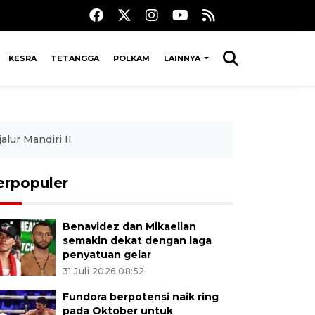
KESRA
TETANGGA
POLKAM
LAINNYA
lur Mandiri II
erpopuler
Benavidez dan Mikaelian
semakin dekat dengan laga
penyatuan gelar
31 Juli 2026 08:52
Fundora berpotensi naik ring
pada Oktober untuk