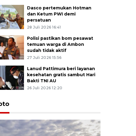
Dasco pertemukan Hotman
dan Ketum PWI demi
persatuan
28 Juli 2026 16:41
Polisi pastikan bom pesawat
temuan warga di Ambon
sudah tidak aktif
27 Juli 2026 15:56
Lanud Pattimura beri layanan
kesehatan gratis sambut Hari
Bakti TNI AU
26 Juli 2026 12:20
Euforia s
oto
Ternate
4 Juli 2026 11:1