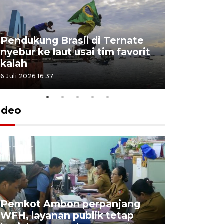
Pendukung Brasil di Ternate
nyebur ke laut usai tim favorit
kalah
6 Juli 2026 16:37
ideo
Pemkot Ambon perpanjang
WFH, layanan publik tetap
Pemkot 