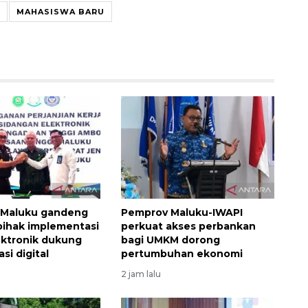
MAHASISWA BARU
 Maluku gandeng
Pemprov Maluku-IWAPI
pihak implementasi
perkuat akses perbankan
ektronik dukung
bagi UMKM dorong
si digital
pertumbuhan ekonomi
2 jam lalu