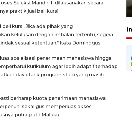
pembinaan
roses Seleksi Mandiri II dilaksanakan secara
23 Juli 2026 14:28
a praktik jual beli kursi.
beli kursi. Jika ada pihak yang
I
an kelulusan dengan imbalan tertentu, segera
 tindak sesuai ketentuan," kata Dominggus.
rluas sosialisasi penerimaan mahasiswa hingga
emperbarui kurikulum agar lebih adaptif terhadap
atkan daya tarik program studi yang masih
npatti berharap kuota penerimaan mahasiswa
erpenuhi sekaligus memperluas akses
usnya putra-putri Maluku.