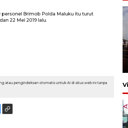
 personel Brimob Polda Maluku itu turut
n 22 Mei 2019 lalu.
Unjuk rasa protes penataan
Pasar Higienis
5 Mei 2026 05:32
g atau pengindeksan otomatis untuk AI di situs web ini tanpa
V