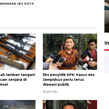
 AMANKAN IBU KOTA
Ambon ajak semua pihak buka
ruang pada anak di lembaga
pembinaan
23 Juli 2026 14:28
I
ntah lamban tangani
Eks penyidik KPK: Kasus eks
uan senjata di
Jampidsus perlu terus
aksel
diawasi publik
16 jam lalu