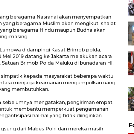
b yang beragama Nasranai akan menyempatkan
an yang beragama Muslim akan mengikuti shalat
 yang beragama Hindu maupun Budha akan
ing-masing.
 Lumowa didampingi Kasat Brimob polda,
ei 2019 datang ke Jakarta melakukan acara
Satuan Brimob Polda Maluku di bunadaran HI.
i simpatik kepada masyarakat beberapa waktu
mentara menjaga keamanan mengumpulkan uang
 yang membutuhkan.
a sebelumnya mengatakan, pengiriman empat
ya untuk membantu memperkuat pengamanan
gantisipasi hal-hal yang tidak diinginkan.
F
gsung dari Mabes Polri dan mereka masih