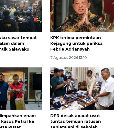
uku sasar tempat
KPK terima permintaan
alam dalam
Kejagung untuk periksa
ntik Salawaku
Febrie Adriansyah
7 Agustus 2026 13:10
160 ribu sambungan baru
jaringan gas 2026
2026-08-07 18:00:00
 limpahkan enam
DPR desak aparat usut
 kasus Petral ke
tuntas temuan ratusan
arta Pusat
senjata api di sekolah