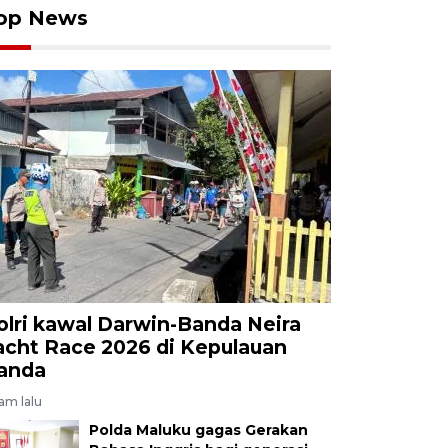
op News
olri kawal Darwin-Banda Neira
acht Race 2026 di Kepulauan
anda
jam lalu
Polda Maluku gagas Gerakan