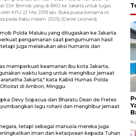
T
 SSK Brimob yang di-BKO ke Jakarta untuk tugas
leh KPU 22 Mei 2019 lalu. Buka puasa bersama ini
sia pada Rabu malam. (30/5) (Daniel Leonard)
mob Polda Maluku yang ditugaskan ke Jakarta
memperkuat pengamanan saat pengumuman hasil
, tetapi juga melakukan aksi humanis dan
ugas memperkuat keamanan ibu kota Jakarta,
ggunakan waktu luang untuk menghibur jemaat
aranatha Jakarta," kata Kabid Humas Polda
oirat di Ambon, Minggu.
P
pka Devy Sopacua dan Bharatu Dean de Fretes
Y
yumbangkan lagu rohani dan menghibur jemaat
B
16 
negara, tetapi sebagai manusia mereka juga
meningkatkan iman dan ketaqwaan kepada Tuhan