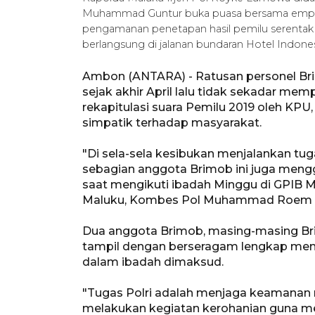
Muhammad Guntur buka puasa bersama empat
pengamanan penetapan hasil pemilu serentak o
berlangsung di jalanan bundaran Hotel Indone
Ambon (ANTARA) - Ratusan personel Bri
sejak akhir April lalu tidak sekadar 
rekapitulasi suara Pemilu 2019 oleh KPU
simpatik terhadap masyarakat.
"Di sela-sela kesibukan menjalankan t
sebagian anggota Brimob ini juga men
saat mengikuti ibadah Minggu di GPIB M
Maluku, Kombes Pol Muhammad Roem Oh
Dua anggota Brimob, masing-masing Bri
tampil dengan berseragam lengkap men
dalam ibadah dimaksud.
"Tugas Polri adalah menjaga keamanan 
melakukan kegiatan kerohanian guna 