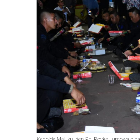
Kapolda Maluku Irjen Pol Royke Lumowa did