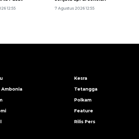
26 12:55
7 Agustus 2026 12:55
u
Kesra
 Ambonia
Tetangga
m
Polkam
omi
Feature
l
Rilis Pers