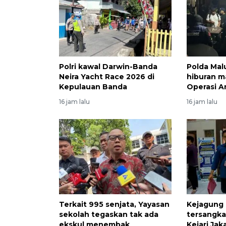
Polri kawal Darwin-Banda
Polda Mal
Neira Yacht Race 2026 di
hiburan m
Kepulauan Banda
Operasi A
16 jam lalu
16 jam lalu
Terkait 995 senjata, Yayasan
Kejagung
sekolah tegaskan tak ada
tersangka
ekskul menembak
Kejari Jak