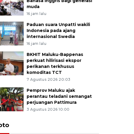
Bahasa Inggris bagi generasi
muda
16 jam lalu
Paduan suara Unpatti wakili
Indonesia pada ajang
internasional Swedia
16 jam lalu
BKHIT Maluku-Bappenas
perkuat hilirisasi ekspor
perikanan terkhusus
komoditas TCT
7 Agustus 2026 20:03
Pemprov Maluku ajak
perantau teladani semangat
perjuangan Pattimura
3 Agustus 2026 10:00
Euforia s
oto
Ternate