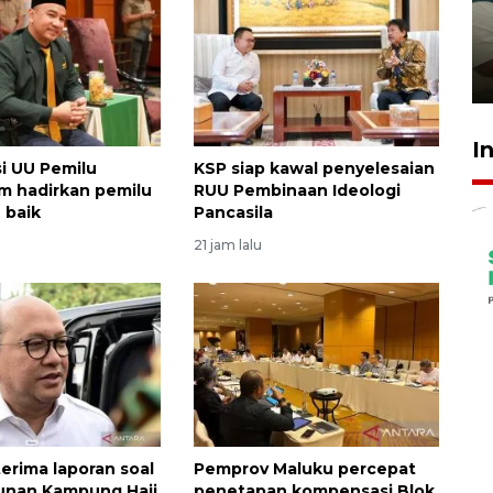
ruang pada anak di lembaga
pembinaan
23 Juli 2026 14:28
I
si UU Pemilu
KSP siap kawal penyelesaian
 hadirkan pemilu
RUU Pembinaan Ideologi
 baik
Pancasila
21 jam lalu
terima laporan soal
Pemprov Maluku percepat
nan Kampung Haji
penetapan kompensasi Blok