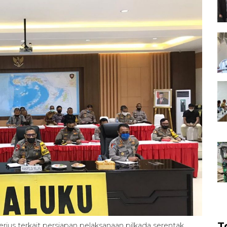
T
us terkait persiapan pelaksanaan pilkada serentak