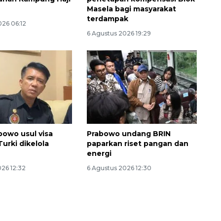
h
Masela bagi masyarakat
terdampak
026 06:12
6 Agustus 2026 19:29
bowo usul visa
Prabowo undang BRIN
Turki dikelola
paparkan riset pangan dan
energi
Awas penipuan berbasis AI
026 12:32
6 Agustus 2026 12:30
2026-08-07 13:45:00