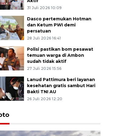
Aktif
31 Juli 2026 10:09
Dasco pertemukan Hotman
dan Ketum PWI demi
persatuan
28 Juli 2026 16:41
Polisi pastikan bom pesawat
temuan warga di Ambon
sudah tidak aktif
27 Juli 2026 15:56
Lanud Pattimura beri layanan
kesehatan gratis sambut Hari
Bakti TNI AU
26 Juli 2026 12:20
Euforia s
oto
Ternate
4 Juli 2026 11:1