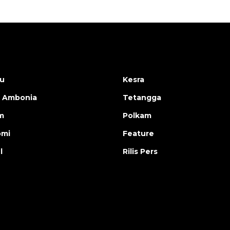
u
Kesra
 Ambonia
Tetangga
m
Polkam
omi
Feature
l
Rilis Pers