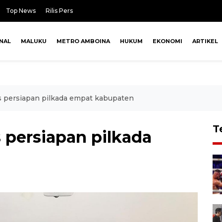
Top News
Rilis Pers
NAL
MALUKU
METRO AMBOINA
HUKUM
EKONOMI
ARTIKEL
 persiapan pilkada empat kabupaten
T
 persiapan pilkada