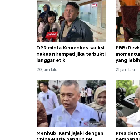
DPR minta Kemenkes sanksi
PBB: Revi
nakes nirempati jika terbukti
momentum
langgar etik
yang lebih
20 jam lalu
21 jam lalu
Menhub: Kami jajaki dengan
Presiden 
China-Rusia bangun rel
pembangu