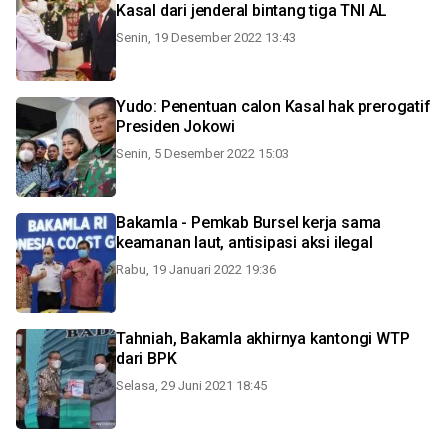
Kasal dari jenderal bintang tiga TNI AL
Senin, 19 Desember 2022 13:43
Yudo: Penentuan calon Kasal hak prerogatif
Presiden Jokowi
Senin, 5 Desember 2022 15:03
Bakamla - Pemkab Bursel kerja sama
keamanan laut, antisipasi aksi ilegal
Rabu, 19 Januari 2022 19:36
Tahniah, Bakamla akhirnya kantongi WTP
dari BPK
Selasa, 29 Juni 2021 18:45