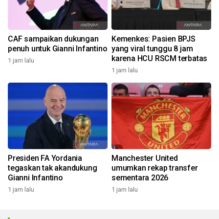
CAF sampaikan dukungan
Kemenkes: Pasien BPJS
penuh untuk Gianni Infantino
yang viral tunggu 8 jam
karena HCU RSCM terbatas
1 jam lalu
1 jam lalu
Presiden FA Yordania
Manchester United
tegaskan tak akandukung
umumkan rekap transfer
Gianni Infantino
sementara 2026
1 jam lalu
1 jam lalu