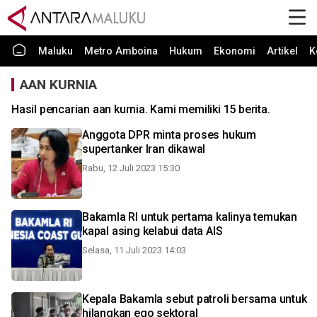
Maluku
Metro Amboina
Hukum
Ekonomi
Artikel
K
AAN KURNIA
Hasil pencarian aan kurnia. Kami memiliki 15 berita.
Anggota DPR minta proses hukum
supertanker Iran dikawal
Rabu, 12 Juli 2023 15:30
Bakamla RI untuk pertama kalinya temukan
kapal asing kelabui data AIS
Selasa, 11 Juli 2023 14:03
Kepala Bakamla sebut patroli bersama untuk
hilangkan ego sektoral