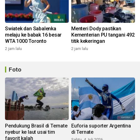
Swiatek dan Sabalenka
Menteri Dody pastikan
melaju ke babak 16 besar
Kementerian PU tangani 492
WTA 1000 Toronto
titik kekeringan
2 jam lalu
2 jam lalu
Foto
Pendukung Brasil di Ternate
Euforia suporter Argentina
nyebur ke laut usai tim
di Ternate
favorit kalah
Sabtu, 4 Juli 2026