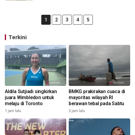
1
2
3
4
5
Terkini
Aldila Sutjiadi singkirkan
BMKG prakirakan cuaca di
juara Wimbledon untuk
mayoritas wilayah RI
melaju di Toronto
berawan tebal pada Sabtu
1 jam lalu
3 jam lalu