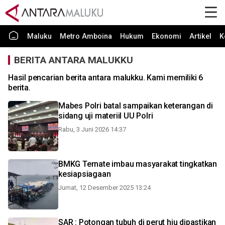
Maluku
Metro Amboina
Hukum
Ekonomi
Artikel
K
BERITA ANTARA MALUKKU
Hasil pencarian berita antara malukku. Kami memiliki 6
berita.
Mabes Polri batal sampaikan keterangan di
sidang uji materiil UU Polri
Rabu, 3 Juni 2026 14:37
BMKG Ternate imbau masyarakat tingkatkan
kesiapsiagaan
Jumat, 12 Desember 2025 13:24
SAR : Potongan tubuh di perut hiu dipastikan