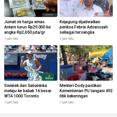
Jumat ini harga emas
Kejagung dijadwalkan
Antam turun Rp29.000 ke
periksa Febrie Adriansyah
angka Rp2,650 juta/gr
sebagai tersangka
1 jam lalu
1 jam lalu
Swiatek dan Sabalenka
Menteri Dody pastikan
melaju ke babak 16 besar
Kementerian PU tangani 492
WTA 1000 Toronto
titik kekeringan
1 jam lalu
1 jam lalu