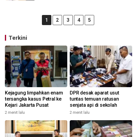
1
2
3
4
5
Terkini
Kejagung limpahkan enam
DPR desak aparat usut
tersangka kasus Petral ke
tuntas temuan ratusan
Kejari Jakarta Pusat
senjata api di sekolah
2 menit lalu
2 menit lalu