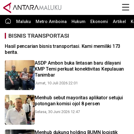
Maluku
Metro Amboina
Hukum
Ekonomi
Artikel
K
BISNIS TRANSPORTASI
Hasil pencarian bisnis transportasi. Kami memiliki 173
berita.
ASDP Ambon buka lintasan baru dilayani
KMP Temi perkuat konektivitas Kepulauan
Tanimbar
Jumat, 10 Juli 2026 22:01
Menhub sebut mayoritas aplikator setujui
potongan komisi ojol 8 persen
Selasa, 30 Juni 2026 12:47
Menhub dukung holding BUMN logistik