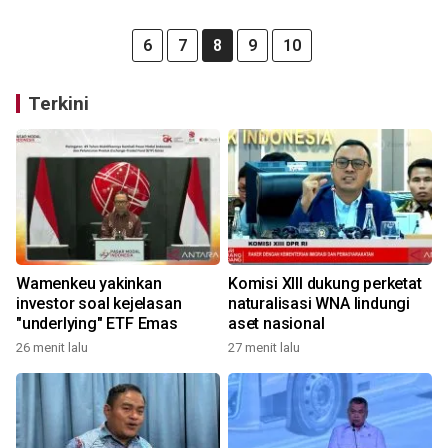
6
7
8
9
10
Terkini
Wamenkeu yakinkan
Komisi XIII dukung perketat
investor soal kejelasan
naturalisasi WNA lindungi
"underlying" ETF Emas
aset nasional
26 menit lalu
27 menit lalu