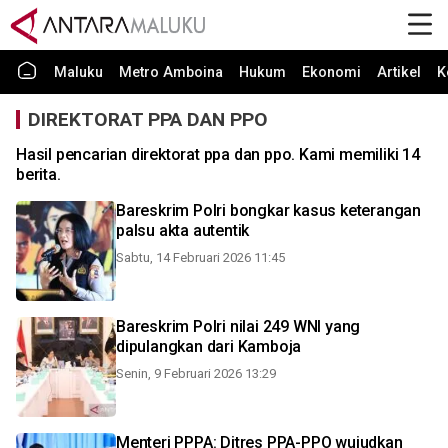
Maluku
Metro Amboina
Hukum
Ekonomi
Artikel
K
DIREKTORAT PPA DAN PPO
Hasil pencarian direktorat ppa dan ppo. Kami memiliki 14
berita.
Bareskrim Polri bongkar kasus keterangan
palsu akta autentik
Sabtu, 14 Februari 2026 11:45
Bareskrim Polri nilai 249 WNI yang
dipulangkan dari Kamboja
Senin, 9 Februari 2026 13:29
Menteri PPPA: Ditres PPA-PPO wujudkan