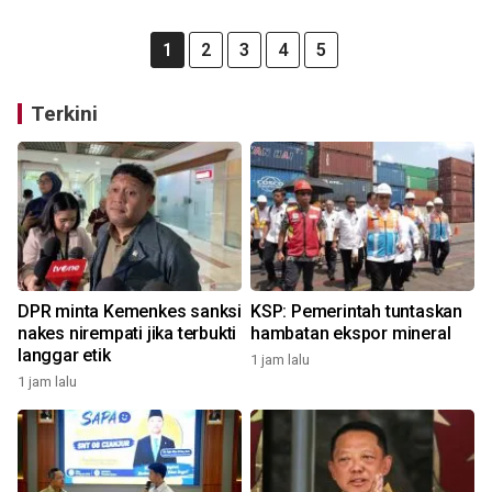
1
2
3
4
5
Terkini
DPR minta Kemenkes sanksi
KSP: Pemerintah tuntaskan
nakes nirempati jika terbukti
hambatan ekspor mineral
langgar etik
1 jam lalu
1 jam lalu