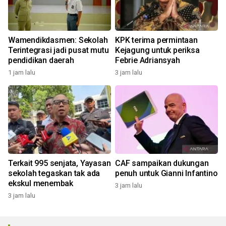
Wamendikdasmen: Sekolah
KPK terima permintaan
Terintegrasi jadi pusat mutu
Kejagung untuk periksa
pendidikan daerah
Febrie Adriansyah
1 jam lalu
3 jam lalu
Terkait 995 senjata, Yayasan
CAF sampaikan dukungan
sekolah tegaskan tak ada
penuh untuk Gianni Infantino
ekskul menembak
3 jam lalu
3 jam lalu