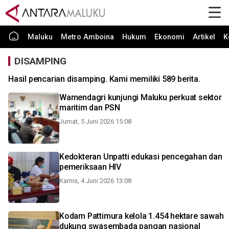
Maluku
Metro Amboina
Hukum
Ekonomi
Artikel
K
DISAMPING
Hasil pencarian disamping. Kami memiliki 589 berita.
Wamendagri kunjungi Maluku perkuat sektor
maritim dan PSN
Jumat, 5 Juni 2026 15:08
Kedokteran Unpatti edukasi pencegahan dan
pemeriksaan HIV
Kamis, 4 Juni 2026 13:08
Kodam Pattimura kelola 1.454 hektare sawah
dukung swasembada pangan nasional