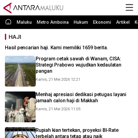
Maluku
Metro Amboina
Hukum
Ekonomi
Artikel
K
HAJI
Hasil pencarian haji. Kami memiliki 1659 berita.
Program cetak sawah di Wanam, CISA:
Strategi Prabowo wujudkan kedaulatan
pangan
Kamis, 21 Mei 2026 12:21
Menhaj apresiasi dedikasi petugas layani
jamaah calon haji di Makkah
Kamis, 21 Mei 2026 11:05
Rupiah kian tertekan, proyeksi BI-Rate
terbelah antara tetap atau naik