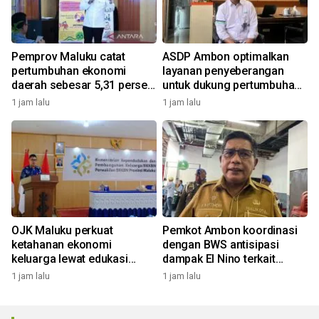
Pemprov Maluku catat
ASDP Ambon optimalkan
pertumbuhan ekonomi
layanan penyeberangan
daerah sebesar 5,31 persen
untuk dukung pertumbuhan
yoy triwulan II 2026
ekonomi dan pariwisata
1 jam lalu
1 jam lalu
OJK Maluku perkuat
Pemkot Ambon koordinasi
ketahanan ekonomi
dengan BWS antisipasi
keluarga lewat edukasi
dampak El Nino terkait
literasi keuangan bagi
masalah air bersih
1 jam lalu
1 jam lalu
penyuluh