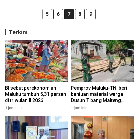
5
6
7
8
9
Terkini
BI sebut perekonomian
Pemprov Maluku-TNI beri
Maluku tumbuh 5,31 persen
bantuan material warga
di triwulan II 2026
Dusun Tibang Malteng
percepat rehabilitasi
1 jam lalu
1 jam lalu
pemukiman