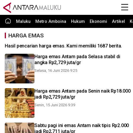
Maluku
Metro Amboina
Hukum
Ekonomi
Artikel
K
HARGA EMAS
Hasil pencarian harga emas. Kami memiliki 1687 berita.
Harga emas Antam pada Selasa stabil di
angka Rp2,729 juta/gr
Selasa, 16 Juni 2026 9:25
Harga emas Antam pada Senin naik Rp18.000
jadi Rp2,729 juta/gr
Senin, 15 Juni 2026 9:39
Sabtu pagi ini emas Antam naik tipis Rp2.000
jadi Rp2,711 juta/gr