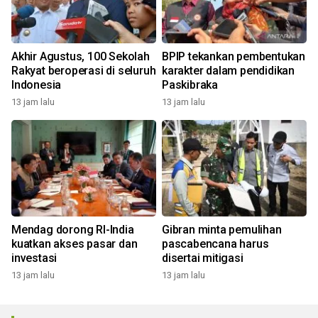
Akhir Agustus, 100 Sekolah
BPIP tekankan pembentukan
Rakyat beroperasi di seluruh
karakter dalam pendidikan
Indonesia
Paskibraka
13 jam lalu
13 jam lalu
Mendag dorong RI-India
Gibran minta pemulihan
kuatkan akses pasar dan
pascabencana harus
investasi
disertai mitigasi
13 jam lalu
13 jam lalu