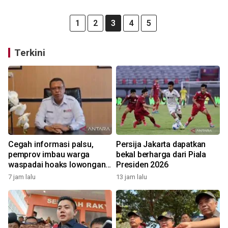
1
2
3
4
5
Terkini
Cegah informasi palsu,
Persija Jakarta dapatkan
pemprov imbau warga
bekal berharga dari Piala
waspadai hoaks lowongan
Presiden 2026
kerja Blok Masela
7 jam lalu
13 jam lalu