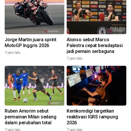
Jorge Martin juara sprint
Alonso sebut Marco
MotoGP Inggris 2026
Palestra cepat beradaptasi
jadi pemain serbaguna
7 jam lalu
7 jam lalu
Ruben Amorim sebut
Kemkomdigi targetkan
permainan Milan sedang
reaktivasi IGRS rampung
dalam perubahan total
2026
7 jam lalu
7 jam lalu