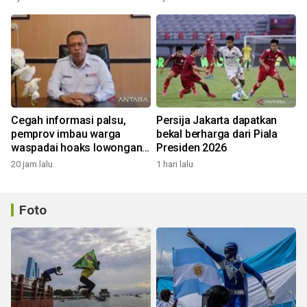
Cegah informasi palsu,
Persija Jakarta dapatkan
pemprov imbau warga
bekal berharga dari Piala
waspadai hoaks lowongan
Presiden 2026
kerja Blok Masela
20 jam lalu
1 hari lalu
Foto