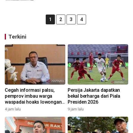
1
2
3
4
Terkini
Cegah informasi palsu,
Persija Jakarta dapatkan
pemprov imbau warga
bekal berharga dari Piala
waspadai hoaks lowongan
Presiden 2026
kerja Blok Masela
4 jam lalu
9 jam lalu