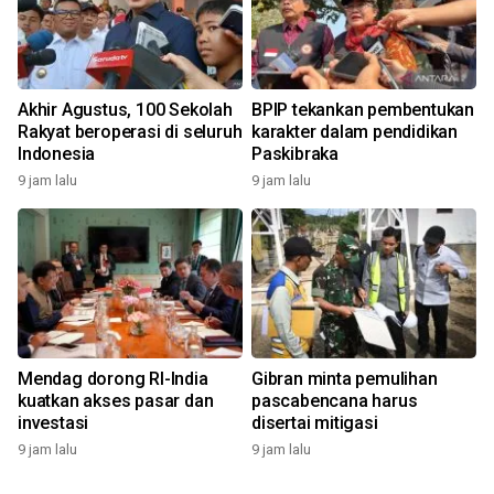
Akhir Agustus, 100 Sekolah
BPIP tekankan pembentukan
Rakyat beroperasi di seluruh
karakter dalam pendidikan
Indonesia
Paskibraka
9 jam lalu
9 jam lalu
Mendag dorong RI-India
Gibran minta pemulihan
kuatkan akses pasar dan
pascabencana harus
investasi
disertai mitigasi
9 jam lalu
9 jam lalu