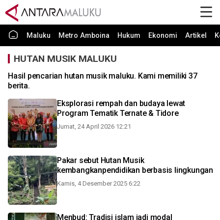
Maluku
Metro Amboina
Hukum
Ekonomi
Artikel
K
HUTAN MUSIK MALUKU
Hasil pencarian hutan musik maluku. Kami memiliki 37
berita.
Eksplorasi rempah dan budaya lewat
Program Tematik Ternate & Tidore
Jumat, 24 April 2026 12:21
Pakar sebut Hutan Musik
kembangkanpendidikan berbasis lingkungan
Kamis, 4 Desember 2025 6:22
Menbud: Tradisi islam jadi modal