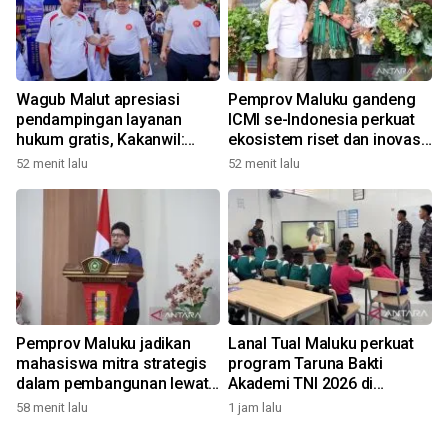
Wagub Malut apresiasi
Pemprov Maluku gandeng
pendampingan layanan
ICMI se-Indonesia perkuat
hukum gratis, Kakanwil:
ekosistem riset dan inovasi
Pencatatan Hak Cipta Musik
daerah
52 menit lalu
52 menit lalu
kini Rp0
Pemprov Maluku jadikan
Lanal Tual Maluku perkuat
mahasiswa mitra strategis
program Taruna Bakti
dalam pembangunan lewat
Akademi TNI 2026 di
gagasan konstruktif
Sekolah Rakyat
58 menit lalu
1 jam lalu