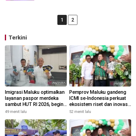
1
2
Terkini
Imigrasi Maluku optimalkan
Pemprov Maluku gandeng
layanan paspor merdeka
ICMI se-Indonesia perkuat
sambut HUT RI 2026, begini
ekosistem riset dan inovasi
kata Kakanwil
daerah
49 menit lalu
52 menit lalu