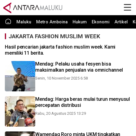
Maluku
Metro Amboina
Hukum
Ekonomi
Artikel
K
JAKARTA FASHION MUSLIM WEEK
Hasil pencarian jakarta fashion muslim week. Kami
memiliki 11 berita.
Mendag: Pelaku usaha fesyen bisa
maksimalkan penjualan via omnichannel
Senin, 10 November 2025 6:58
Mendag: Harga beras mulai turun menyusul
percepatan distribusi
Rabu, 20 Agustus 2025 13:29
Wamendag Roro minta UKM tingkatkan