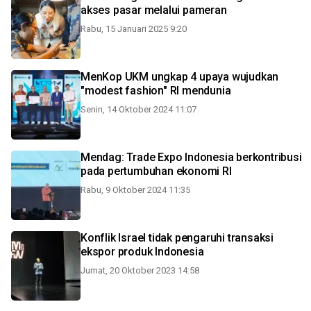
akses pasar melalui pameran
Rabu, 15 Januari 2025 9:20
MenKop UKM ungkap 4 upaya wujudkan
"modest fashion" RI mendunia
Senin, 14 Oktober 2024 11:07
Mendag: Trade Expo Indonesia berkontribusi
pada pertumbuhan ekonomi RI
Rabu, 9 Oktober 2024 11:35
Konflik Israel tidak pengaruhi transaksi
ekspor produk Indonesia
Jumat, 20 Oktober 2023 14:58