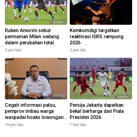
Ruben Amorim sebut
Kemkomdigi targetkan
permainan Milan sedang
reaktivasi IGRS rampung
dalam perubahan total
2026
5 jam lalu
5 jam lalu
Cegah informasi palsu,
Persija Jakarta dapatkan
pemprov imbau warga
bekal berharga dari Piala
waspadai hoaks lowongan
Presiden 2026
kerja Blok Masela
18 jam lalu
1 hari lalu