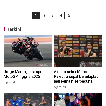
1
2
3
4
5
Terkini
Jorge Martin juara sprint
Alonso sebut Marco
MotoGP Inggris 2026
Palestra cepat beradaptasi
jadi pemain serbaguna
5 jam lalu
5 jam lalu