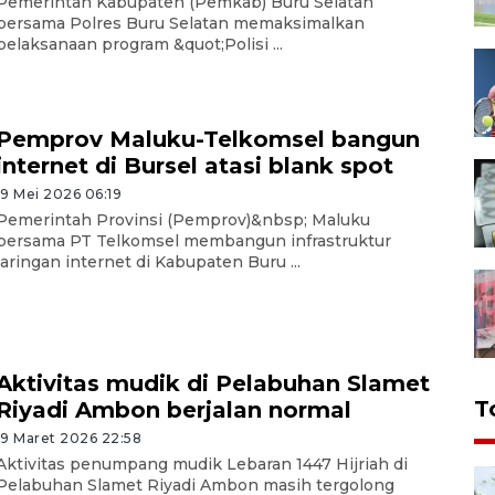
Pemerintah Kabupaten (Pemkab) Buru Selatan
bersama Polres Buru Selatan memaksimalkan
pelaksanaan program &quot;Polisi ...
Pemprov Maluku-Telkomsel bangun
internet di Bursel atasi blank spot
19 Mei 2026 06:19
Pemerintah Provinsi (Pemprov)&nbsp; Maluku
bersama PT Telkomsel membangun infrastruktur
jaringan internet di Kabupaten Buru ...
Aktivitas mudik di Pelabuhan Slamet
T
Riyadi Ambon berjalan normal
19 Maret 2026 22:58
Aktivitas penumpang mudik Lebaran 1447 Hijriah di
Pelabuhan Slamet Riyadi Ambon masih tergolong