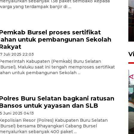
menyalurkan sebanyak 138 paket sembako kepada
warga yang terdampak banjir di ...
Unjuk rasa protes penataan
Pasar Higienis
Pemkab Bursel proses sertifikat
5 Mei 2026 05:32
lahan untuk pembangunan Sekolah
Rakyat
V
17 Juli 2025 22:03
Pemerintah Kabupaten (Pemkab) Buru Selatan
(Bursel), Maluku saat ini tengah memproses sertifikat
lahan untuk pembangunan Sekolah ...
Polres Buru Selatan bagkani ratusan
Bansos untuk yayasan dan SLB
Ambon ajak semua pihak buka
15 Juni 2025 04:13
ruang pada anak di lembaga
Kepolisian Resor (Polres) Kabupaten Buru Selatan
pembinaan
(Bursel) bersama Bhayangkari Cabang Bursel
menyalurkan sebanyak 400 paket ...
23 Juli 2026 14:28