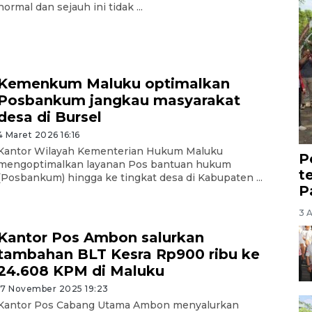
normal dan sejauh ini tidak ...
Kemenkum Maluku optimalkan
Posbankum jangkau masyarakat
desa di Bursel
4 Maret 2026 16:16
Kantor Wilayah Kementerian Hukum Maluku
P
mengoptimalkan layanan Pos bantuan hukum
t
(Posbankum) hingga ke tingkat desa di Kabupaten ...
P
3 
Kantor Pos Ambon salurkan
tambahan BLT Kesra Rp900 ribu ke
24.608 KPM di Maluku
17 November 2025 19:23
Kantor Pos Cabang Utama Ambon menyalurkan