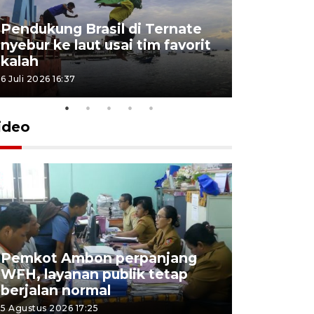
Pendukung Brasil di Ternate
nyebur ke laut usai tim favorit
kalah
6 Juli 2026 16:37
ideo
Pemkot Ambon perpanjang
WFH, layanan publik tetap
Pemkot 
berjalan normal
registrasi
5 Agustus 2026 17:25
4 Agustus 2026