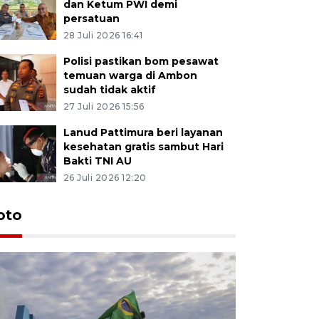
dan Ketum PWI demi
persatuan
28 Juli 2026 16:41
Polisi pastikan bom pesawat
temuan warga di Ambon
sudah tidak aktif
27 Juli 2026 15:56
Lanud Pattimura beri layanan
kesehatan gratis sambut Hari
Bakti TNI AU
26 Juli 2026 12:20
Euforia s
oto
Ternate
4 Juli 2026 11:1