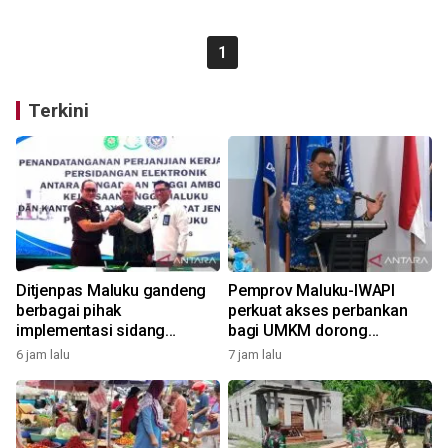
1
Terkini
Ditjenpas Maluku gandeng
Pemprov Maluku-IWAPI
berbagai pihak
perkuat akses perbankan
implementasi sidang
bagi UMKM dorong
elektronik dukung
pertumbuhan ekonomi
6 jam lalu
7 jam lalu
transformasi digital