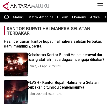
Maluku
Metro Amboina
Hukum
Ekonomi
Artikel
K
KANTOR BUPATI HALMAHERA SELATAN
TERBAKAR
Hasil pencarian kantor bupati halmahera selatan terbakar.
Kami memiliki 2 berita.
Kebakaran Kantor Bupati Halsel berawal dari
ruang staf ahli, ada dugaan sengaja dibakar?
Kamis, 21 April 2022 0:18
FLASH - Kantor Bupati Halmahera Selatan
terbakar, ditunggu penjelasannya
Rabu, 20 April 2022 19:42