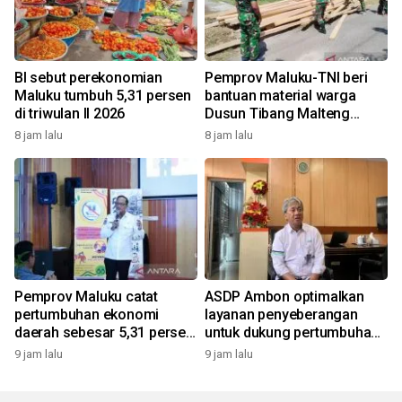
BI sebut perekonomian
Pemprov Maluku-TNI beri
Maluku tumbuh 5,31 persen
bantuan material warga
di triwulan II 2026
Dusun Tibang Malteng
percepat rehabilitasi
8 jam lalu
8 jam lalu
pemukiman
Pemprov Maluku catat
ASDP Ambon optimalkan
pertumbuhan ekonomi
layanan penyeberangan
daerah sebesar 5,31 persen
untuk dukung pertumbuhan
yoy triwulan II 2026
ekonomi dan pariwisata
9 jam lalu
9 jam lalu