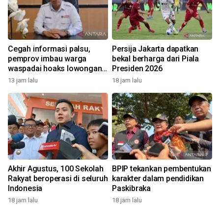
Cegah informasi palsu,
Persija Jakarta dapatkan
pemprov imbau warga
bekal berharga dari Piala
waspadai hoaks lowongan
Presiden 2026
kerja Blok Masela
13 jam lalu
18 jam lalu
Akhir Agustus, 100 Sekolah
BPIP tekankan pembentukan
Rakyat beroperasi di seluruh
karakter dalam pendidikan
Indonesia
Paskibraka
18 jam lalu
18 jam lalu