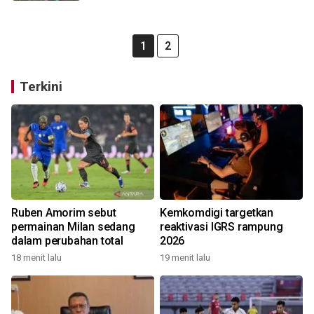
1
2
Terkini
Ruben Amorim sebut
Kemkomdigi targetkan
permainan Milan sedang
reaktivasi IGRS rampung
dalam perubahan total
2026
18 menit lalu
19 menit lalu