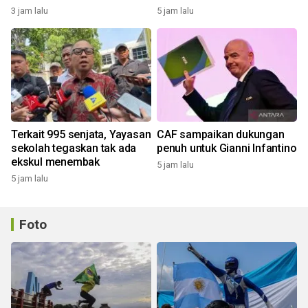
3 jam lalu
5 jam lalu
Terkait 995 senjata, Yayasan
CAF sampaikan dukungan
sekolah tegaskan tak ada
penuh untuk Gianni Infantino
ekskul menembak
5 jam lalu
5 jam lalu
Foto