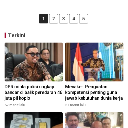
1
2
3
4
5
Terkini
DPR minta polisi ungkap
Menaker: Penguatan
bandar di balik peredaran 46
kompetensi penting guna
juta pil koplo
jawab kebutuhan dunia kerja
57 menit lalu
57 menit lalu