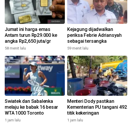
Jumat ini harga emas
Kejagung dijadwalkan
Antam turun Rp29.000 ke
periksa Febrie Adriansyah
angka Rp2,650 juta/gr
sebagai tersangka
58 menit lalu
59 menit lalu
Swiatek dan Sabalenka
Menteri Dody pastikan
melaju ke babak 16 besar
Kementerian PU tangani 492
WTA 1000 Toronto
titik kekeringan
1 jam lalu
1 jam lalu