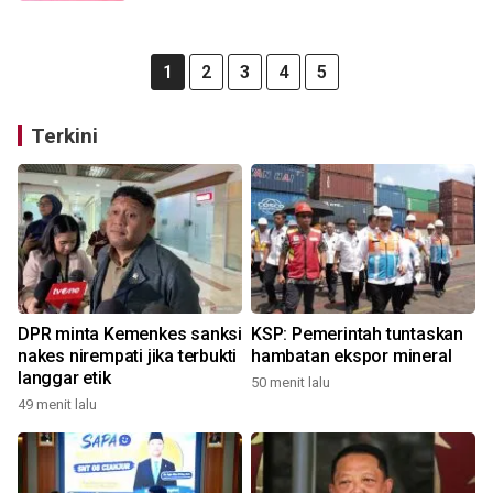
1
2
3
4
5
Terkini
DPR minta Kemenkes sanksi
KSP: Pemerintah tuntaskan
nakes nirempati jika terbukti
hambatan ekspor mineral
langgar etik
50 menit lalu
49 menit lalu