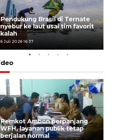
Pendukung Brasil di Ternate
nyebur ke laut usai tim favorit
kalah
6 Juli 2026 16:37
ideo
Pemkot Ambon perpanjang
WFH, layanan publik tetap
Pemkot 
berjalan normal
registrasi