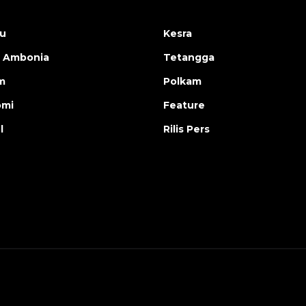
u
Kesra
 Ambonia
Tetangga
m
Polkam
omi
Feature
l
Rilis Pers