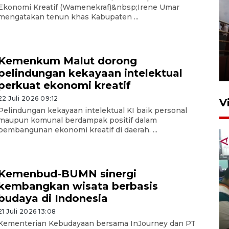
Ekonomi Kreatif (Wamenekraf)&nbsp;Irene Umar
mengatakan tenun khas Kabupaten ...
Unjuk rasa protes penataan
Pasar Higienis
Kemenkum Malut dorong
5 Mei 2026 05:32
pelindungan kekayaan intelektual
perkuat ekonomi kreatif
22 Juli 2026 09:12
V
Pelindungan kekayaan intelektual KI baik personal
maupun komunal berdampak positif dalam
pembangunan ekonomi kreatif di daerah. ...
Kemenbud-BUMN sinergi
kembangkan wisata berbasis
Ambon ajak semua pihak buka
budaya di Indonesia
ruang pada anak di lembaga
21 Juli 2026 13:08
pembinaan
Kementerian Kebudayaan bersama InJourney dan PT