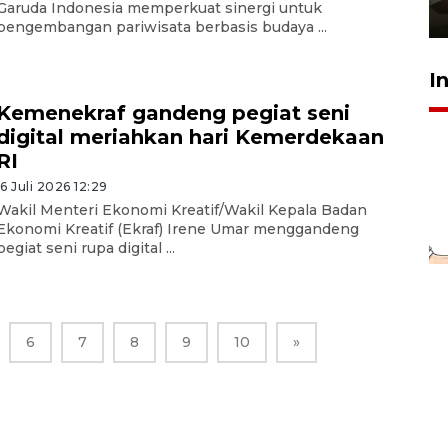
Garuda Indonesia memperkuat sinergi untuk
23 Juli 2026 14:28
pengembangan pariwisata berbasis budaya ...
I
Kemenekraf gandeng pegiat seni
digital meriahkan hari Kemerdekaan
RI
16 Juli 2026 12:29
Wakil Menteri Ekonomi Kreatif/Wakil Kepala Badan
Ekonomi Kreatif (Ekraf) Irene Umar menggandeng
pegiat seni rupa digital ...
6
7
8
9
10
»