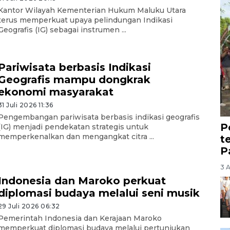
Kantor Wilayah Kementerian Hukum Maluku Utara
terus memperkuat upaya pelindungan Indikasi
Geografis (IG) sebagai instrumen ...
Pariwisata berbasis Indikasi
Geografis mampu dongkrak
ekonomi masyarakat
31 Juli 2026 11:36
Pengembangan pariwisata berbasis indikasi geografis
P
(IG) menjadi pendekatan strategis untuk
memperkenalkan dan mengangkat citra ...
t
P
3 
Indonesia dan Maroko perkuat
diplomasi budaya melalui seni musik
29 Juli 2026 06:32
Pemerintah Indonesia dan Kerajaan Maroko
memperkuat diplomasi budaya melalui pertunjukan