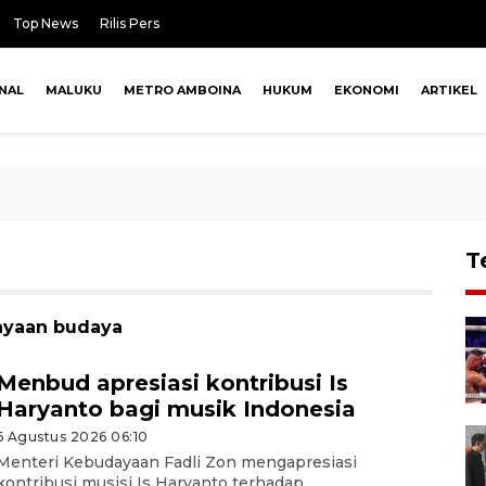
Top News
Rilis Pers
NAL
MALUKU
METRO AMBOINA
HUKUM
EKONOMI
ARTIKEL
T
kayaan budaya
Menbud apresiasi kontribusi Is
Haryanto bagi musik Indonesia
6 Agustus 2026 06:10
Menteri Kebudayaan Fadli Zon mengapresiasi
kontribusi musisi Is Haryanto terhadap