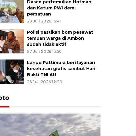
Dasco pertemukan Hotman
dan Ketum PWI demi
persatuan
28 Juli 2026 16:41
Polisi pastikan bom pesawat
temuan warga di Ambon
sudah tidak aktif
27 Juli 2026 15:56
Lanud Pattimura beri layanan
kesehatan gratis sambut Hari
Bakti TNI AU
26 Juli 2026 12:20
Euforia s
oto
Ternate
4 Juli 2026 11:1