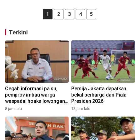
1
2
3
4
5
Terkini
Cegah informasi palsu,
Persija Jakarta dapatkan
pemprov imbau warga
bekal berharga dari Piala
waspadai hoaks lowongan
Presiden 2026
kerja Blok Masela
8 jam lalu
13 jam lalu