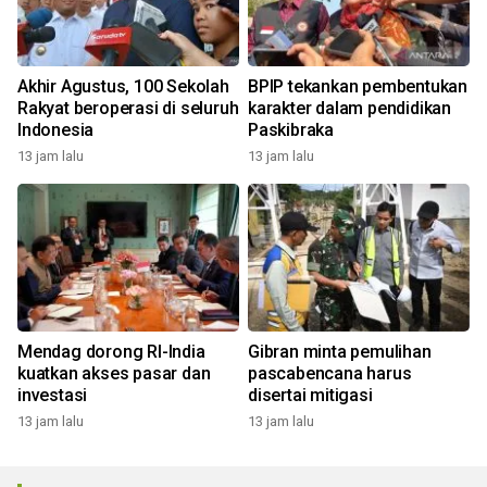
Akhir Agustus, 100 Sekolah
BPIP tekankan pembentukan
Rakyat beroperasi di seluruh
karakter dalam pendidikan
Indonesia
Paskibraka
13 jam lalu
13 jam lalu
Mendag dorong RI-India
Gibran minta pemulihan
kuatkan akses pasar dan
pascabencana harus
investasi
disertai mitigasi
13 jam lalu
13 jam lalu