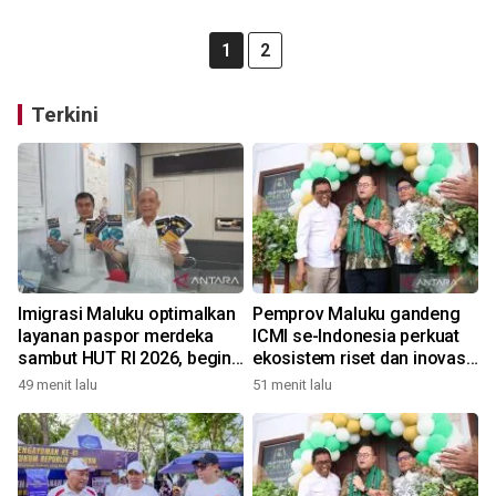
1
2
Terkini
Imigrasi Maluku optimalkan
Pemprov Maluku gandeng
layanan paspor merdeka
ICMI se-Indonesia perkuat
sambut HUT RI 2026, begini
ekosistem riset dan inovasi
kata Kakanwil
daerah
49 menit lalu
51 menit lalu