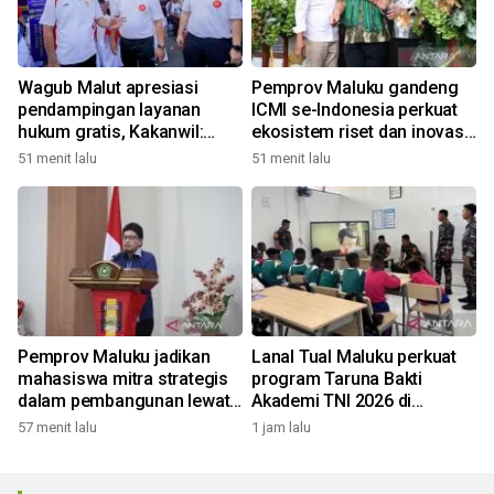
Wagub Malut apresiasi
Pemprov Maluku gandeng
pendampingan layanan
ICMI se-Indonesia perkuat
hukum gratis, Kakanwil:
ekosistem riset dan inovasi
Pencatatan Hak Cipta Musik
daerah
51 menit lalu
51 menit lalu
kini Rp0
Pemprov Maluku jadikan
Lanal Tual Maluku perkuat
mahasiswa mitra strategis
program Taruna Bakti
dalam pembangunan lewat
Akademi TNI 2026 di
gagasan konstruktif
Sekolah Rakyat
57 menit lalu
1 jam lalu