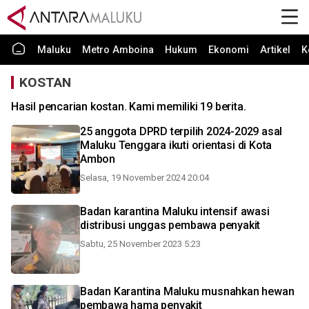
Maluku
Metro Amboina
Hukum
Ekonomi
Artikel
K
KOSTAN
Hasil pencarian kostan. Kami memiliki 19 berita.
25 anggota DPRD terpilih 2024-2029 asal
Maluku Tenggara ikuti orientasi di Kota
Ambon
Selasa, 19 November 2024 20:04
Badan karantina Maluku intensif awasi
distribusi unggas pembawa penyakit
Sabtu, 25 November 2023 5:23
Badan Karantina Maluku musnahkan hewan
pembawa hama penyakit