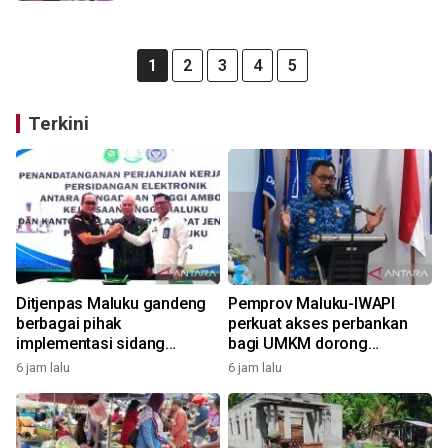
1
2
3
4
5
Terkini
Ditjenpas Maluku gandeng
Pemprov Maluku-IWAPI
berbagai pihak
perkuat akses perbankan
implementasi sidang
bagi UMKM dorong
elektronik dukung
pertumbuhan ekonomi
6 jam lalu
6 jam lalu
transformasi digital