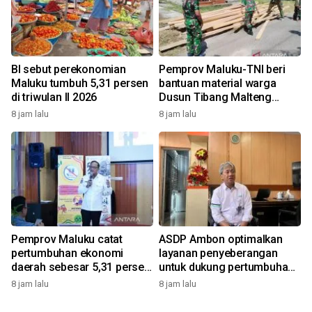
BI sebut perekonomian
Pemprov Maluku-TNI beri
Maluku tumbuh 5,31 persen
bantuan material warga
di triwulan II 2026
Dusun Tibang Malteng
percepat rehabilitasi
8 jam lalu
8 jam lalu
pemukiman
Pemprov Maluku catat
ASDP Ambon optimalkan
pertumbuhan ekonomi
layanan penyeberangan
daerah sebesar 5,31 persen
untuk dukung pertumbuhan
yoy triwulan II 2026
ekonomi dan pariwisata
8 jam lalu
8 jam lalu