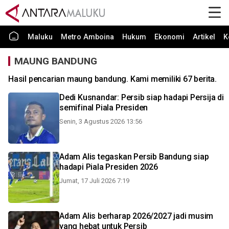
Maluku
Metro Amboina
Hukum
Ekonomi
Artikel
K
MAUNG BANDUNG
Hasil pencarian maung bandung. Kami memiliki 67 berita.
Dedi Kusnandar: Persib siap hadapi Persija di
semifinal Piala Presiden
Senin, 3 Agustus 2026 13:56
Adam Alis tegaskan Persib Bandung siap
hadapi Piala Presiden 2026
Jumat, 17 Juli 2026 7:19
Adam Alis berharap 2026/2027 jadi musim
yang hebat untuk Persib