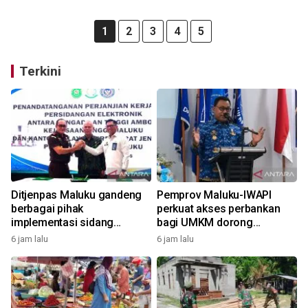
1
2
3
4
5
Terkini
Ditjenpas Maluku gandeng
Pemprov Maluku-IWAPI
berbagai pihak
perkuat akses perbankan
implementasi sidang
bagi UMKM dorong
elektronik dukung
pertumbuhan ekonomi
6 jam lalu
6 jam lalu
transformasi digital