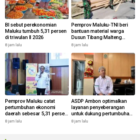
BI sebut perekonomian
Pemprov Maluku-TNI beri
Maluku tumbuh 5,31 persen
bantuan material warga
di triwulan II 2026
Dusun Tibang Malteng
percepat rehabilitasi
8 jam lalu
8 jam lalu
pemukiman
Pemprov Maluku catat
ASDP Ambon optimalkan
pertumbuhan ekonomi
layanan penyeberangan
daerah sebesar 5,31 persen
untuk dukung pertumbuhan
yoy triwulan II 2026
ekonomi dan pariwisata
8 jam lalu
8 jam lalu