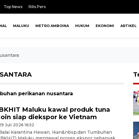
Top News
Rilis Pers
NAL
MALUKU
METRO AMBOINA
HUKUM
EKONOMI
ARTIKEL
usantara
USANTARA
T
abuhan perikanan nusantara
BKHIT Maluku kawal produk tuna
loin siap diekspor ke Vietnam
29 Juli 2026 16:52
Balai Karantina Hewan, Ikan&nbsp;dan Tumbuhan
(BKHIT) Maluku mengawal proses ekspor sebanyak