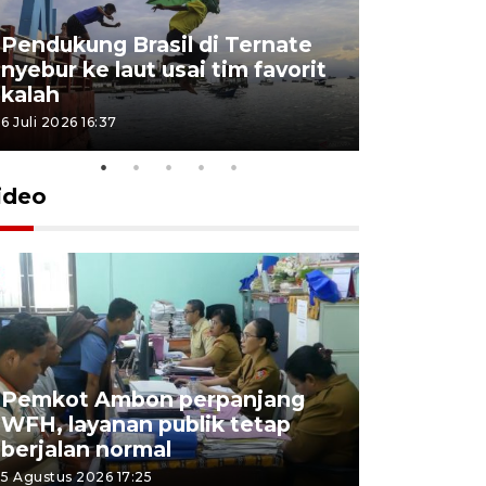
Pendukung Brasil di Ternate
nyebur ke laut usai tim favorit
kalah
6 Juli 2026 16:37
ideo
Pemkot Ambon perpanjang
WFH, layanan publik tetap
Pemkot 
berjalan normal
registrasi
5 Agustus 2026 17:25
4 Agustus 2026