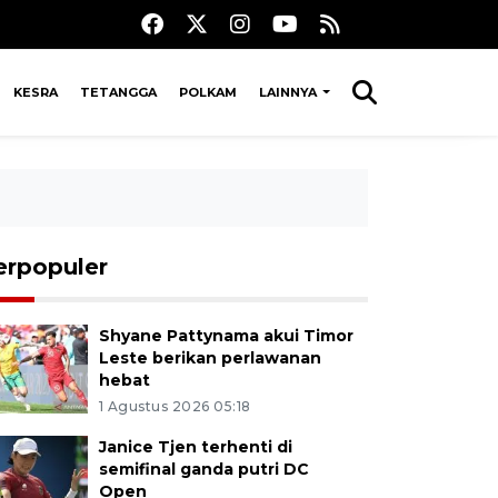
KESRA
TETANGGA
POLKAM
LAINNYA
erpopuler
Shyane Pattynama akui Timor
Leste berikan perlawanan
hebat
1 Agustus 2026 05:18
Janice Tjen terhenti di
semifinal ganda putri DC
Open