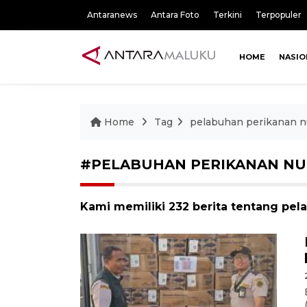
Antaranews
Antara Foto
Terkini
Terpopuler
HOME
NASIO
Home
Tag
pelabuhan perikanan n
#PELABUHAN PERIKANAN N
Kami memiliki 232 berita tentang pel