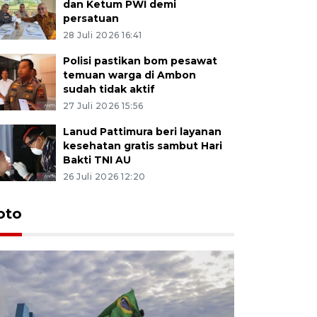
dan Ketum PWI demi
persatuan
28 Juli 2026 16:41
Polisi pastikan bom pesawat
temuan warga di Ambon
sudah tidak aktif
27 Juli 2026 15:56
Lanud Pattimura beri layanan
kesehatan gratis sambut Hari
Bakti TNI AU
26 Juli 2026 12:20
Euforia s
oto
Ternate
4 Juli 2026 11:1