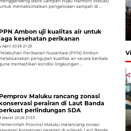
menggandeng Bank Sampah Hijau Harmoni Maluku
untuk memaksimalkan pengelolaan sampah di ...
Unjuk rasa protes penataan
Pasar Higienis
PPN Ambon uji kualitas air untuk
5 Mei 2026 05:32
jaga kesehatan perikanan
4 April 2026 21:25
V
Pelabuhan Perikanan Nusantara (PPN) Ambon
melaksanakan pengujian kualitas air secara berkala
guna memastikan kondisi lingkungan ...
Pemprov Maluku rancang zonasi
konservasi perairan di Laut Banda
Ambon ajak semua pihak buka
perkuat perlindungan SDA
ruang pada anak di lembaga
3 Maret 2026 21:53
pembinaan
Pemerintah Provinsi Maluku merancang zonasi
23 Juli 2026 14:28
kawasan konservasi perairan di wilayah Laut Banda