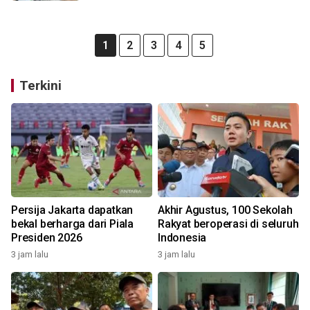
1
2
3
4
5
Terkini
Persija Jakarta dapatkan
Akhir Agustus, 100 Sekolah
bekal berharga dari Piala
Rakyat beroperasi di seluruh
Presiden 2026
Indonesia
3 jam lalu
3 jam lalu