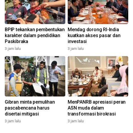
BPIP tekankan pembentukan
Mendag dorong RI-India
karakter dalam pendidikan
kuatkan akses pasar dan
Paskibraka
investasi
3 jam lalu
3 jam lalu
Gibran minta pemulihan
MenPANRB apresiasi peran
pascabencana harus
ASN muda dalam
disertai mitigasi
transformasi birokrasi
3 jam lalu
3 jam lalu