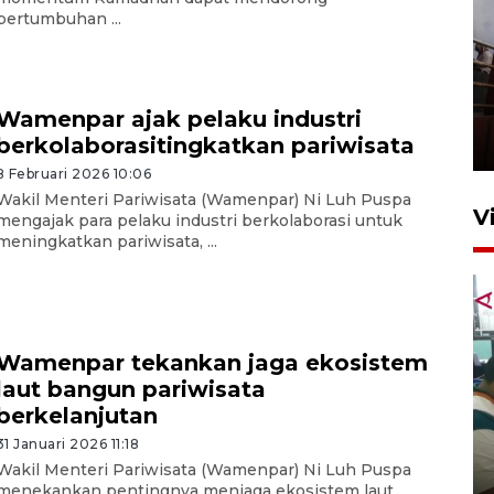
pertumbuhan ...
Unjuk rasa protes penataan
Pasar Higienis
Wamenpar ajak pelaku industri
berkolaborasitingkatkan pariwisata
5 Mei 2026 05:32
8 Februari 2026 10:06
Wakil Menteri Pariwisata (Wamenpar) Ni Luh Puspa
V
mengajak para pelaku industri berkolaborasi untuk
meningkatkan pariwisata, ...
Wamenpar tekankan jaga ekosistem
laut bangun pariwisata
berkelanjutan
Ambon ajak semua pihak buka
ruang pada anak di lembaga
31 Januari 2026 11:18
Wakil Menteri Pariwisata (Wamenpar) Ni Luh Puspa
pembinaan
menekankan pentingnya menjaga ekosistem laut