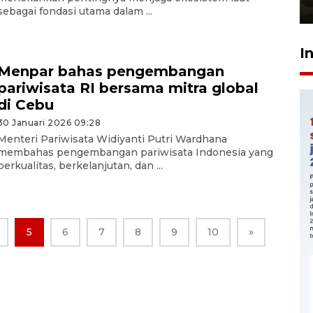
23 Juli 2026 14:28
sebagai fondasi utama dalam ...
I
Menpar bahas pengembangan
pariwisata RI bersama mitra global
di Cebu
30 Januari 2026 09:28
Menteri Pariwisata Widiyanti Putri Wardhana
membahas pengembangan pariwisata Indonesia yang
berkualitas, berkelanjutan, dan ...
5
6
7
8
9
10
»