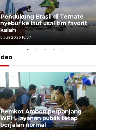
Pendukung Brasil di Ternate
nyebur ke laut usai tim favorit
kalah
6 Juli 2026 16:37
ideo
Pemkot Ambon perpanjang
WFH, layanan publik tetap
Pemkot 
berjalan normal
registrasi