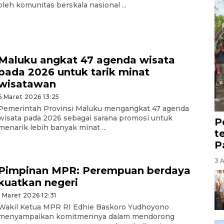
oleh komunitas berskala nasional ...
Maluku angkat 47 agenda wisata
pada 2026 untuk tarik minat
wisatawan
6 Maret 2026 13:25
Pemerintah Provinsi Maluku mengangkat 47 agenda
wisata pada 2026 sebagai sarana promosi untuk
P
menarik lebih banyak minat ...
t
P
3 
Pimpinan MPR: Perempuan berdaya
kuatkan negeri
1 Maret 2026 12:31
Wakil Ketua MPR RI Edhie Baskoro Yudhoyono
menyampaikan komitmennya dalam mendorong