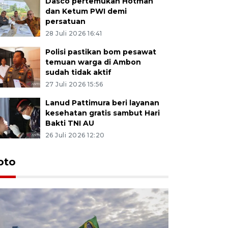
Dasco pertemukan Hotman
dan Ketum PWI demi
persatuan
28 Juli 2026 16:41
Polisi pastikan bom pesawat
temuan warga di Ambon
sudah tidak aktif
27 Juli 2026 15:56
Lanud Pattimura beri layanan
kesehatan gratis sambut Hari
Bakti TNI AU
26 Juli 2026 12:20
Euforia s
oto
Ternate
4 Juli 2026 11:1