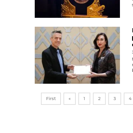
First
«
1
2
3
4