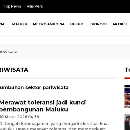
Top News
Rilis Pers
NAL
MALUKU
METRO AMBOINA
HUKUM
EKONOMI
ARTIKEL
riwisata
IWISATA
T
tumbuhan sektor pariwisata
Merawat toleransi jadi kunci
pembangunan Maluku
30 Maret 2026 04:38
Di tengah keberagaman yang menjadi identitas kuat
Maluku, upaya merawat toleransi dan memperkuat